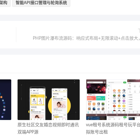
离架构
智能API接口管理与轮询系统
PHP图片瀑布流源码：响应式布局+无限滚动+点击放大，
原生社区交友婚恋视频即时通讯
vue租号系统源码租号玩平
双端APP源
拟账号出租