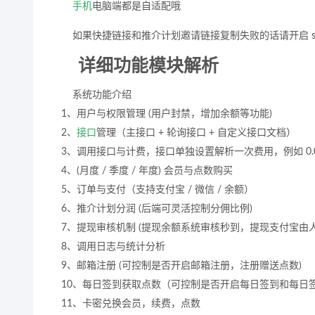
手机
电脑端都是自适配哦
如果快捷链接和推介计划邀请链接复制失败的话请开启 s
详细功能模块解析
系统功能介绍
1、用户与权限管理 (用户封禁，增加余额等功能)
2、
接口
管理（主接口 + 轮询接口 + 自定义接口文档）
3、调用接口与计费，接口单独设置解析一次费用，例如 0.01/ 次
4、(月度 / 季度 / 年度) 会员与点数购买
5、订单与支付（支持支付宝 / 微信 / 余额）
6、推介计划分润 (后端可灵活控制分佣比例)
7、提现审核机制 (提现余额系统审核秒到，提现支付宝由
8、调用日志与统计分析
9、邮箱注册 (可控制是否开启邮箱注册，注册赠送点数)
10、每日签到获取点数（可控制是否开启每日签到和每日签到
11、卡密兑换会员，续费，点数