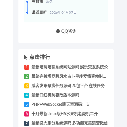
有效期
永久
最近更新
2026年04月07日
QQ咨询
点击排行
1
最新陪玩陪聊系统网站源码 娱乐交友系统公
2
最终完善塔罗牌风水占卜星座爱情算命财运未
3
威客发布悬赏任务源码 众包平台 在线任务
4
最新口红机防篡改版本源码
5
PHP+WebSocket聊天室源码：支
6
十月最新Linux版H5水果机老虎机二开
7
最新盛大跑分系统源码 多功能完美运营微信