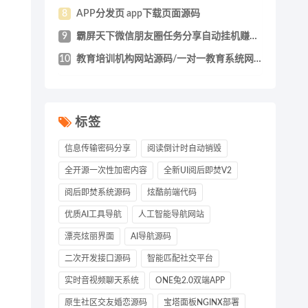
8
APP分发页 app下载页面源码
9
霸屏天下微信朋友圈任务分享自动挂机赚钱A
10
教育培训机构网站源码/一对一教育系统网站
标签
信息传输密码分享
阅读倒计时自动销毁
全开源一次性加密内容
全新UI阅后即焚V2
阅后即焚系统源码
炫酷前端代码
优质AI工具导航
人工智能导航网站
漂亮炫丽界面
AI导航源码
二次开发接口源码
智能匹配社交平台
实时音视频聊天系统
ONE兔2.0双端APP
原生社区交友婚恋源码
宝塔面板NGINX部署