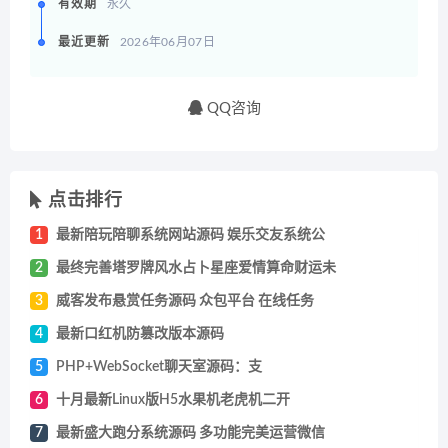
有效期
永久
最近更新
2026年06月07日
QQ咨询
点击排行
1
最新陪玩陪聊系统网站源码 娱乐交友系统公
2
最终完善塔罗牌风水占卜星座爱情算命财运未
3
威客发布悬赏任务源码 众包平台 在线任务
4
最新口红机防篡改版本源码
5
PHP+WebSocket聊天室源码：支
6
十月最新Linux版H5水果机老虎机二开
7
最新盛大跑分系统源码 多功能完美运营微信