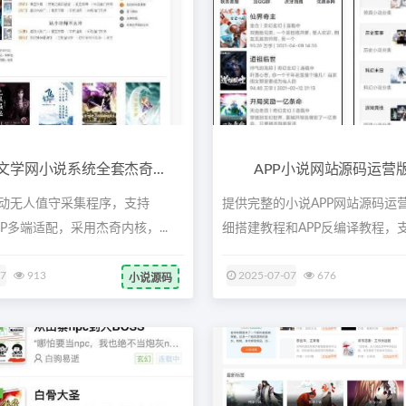
文学网小说系统全套杰奇...
APP小说网站源码运营版+
自动无人值守采集程序，支持
提供完整的小说APP网站源码运
APP多端适配，采用杰奇内核，...
细搭建教程和APP反编译教程，支持
07
913
2025-07-07
676
小说源码