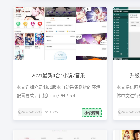
2021最新4合1小说/音乐...
升级
本文详细介绍4和1版本自动采集系统的环境
本文提供图
配置要求，包括Linux/PHP-5.4...
体中文进行
准确...
2025-07-07
1025
2025-07-
小说源码