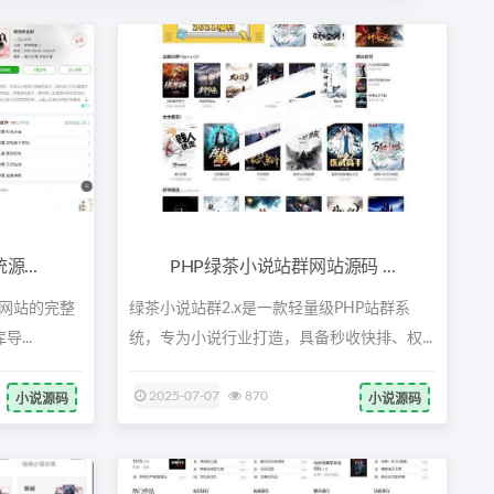
...
PHP绿茶小说站群网站源码 ...
P网站的完整
绿茶小说站群2.x是一款轻量级PHP站群系
...
统，专为小说行业打造，具备秒收快排、权...
2025-07-07
870
小说源码
小说源码