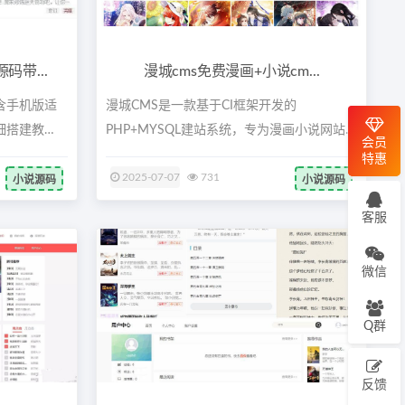
带...
漫城cms免费漫画+小说cm...
含手机版适
漫城CMS是一款基于CI框架开发的
细搭建教
PHP+MYSQL建站系统，专为漫画小说网站
会员
打...
特惠
2025-07-07
731
小说源码
小说源码
客服
微信
Q群
反馈