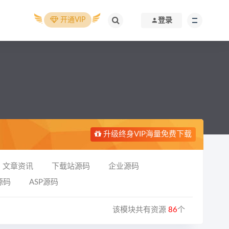
开通VIP
登录
升级终身VIP海量免费下载
文章资讯
下载站源码
企业源码
源码
ASP源码
该模块共有资源
86
个