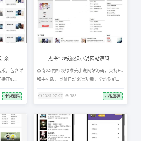
亲...
杰奇2.3核淡绿小说网站源码...
营版，包含详
杰奇2.3内核淡绿唯美小说网站源码，支持PC
在线...
和手机版，具备自动采集功能，全站伪静...
2025-07-07
588
小说源码
小说源码