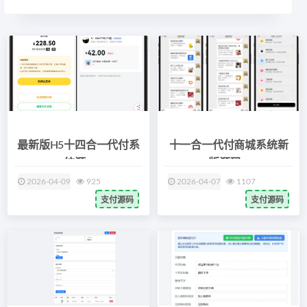
最新版H5十四合一代付系
十一合一代付商城系统新
统源...
版源码...
2026-04-09
925
2026-04-07
1107
支付源码
支付源码