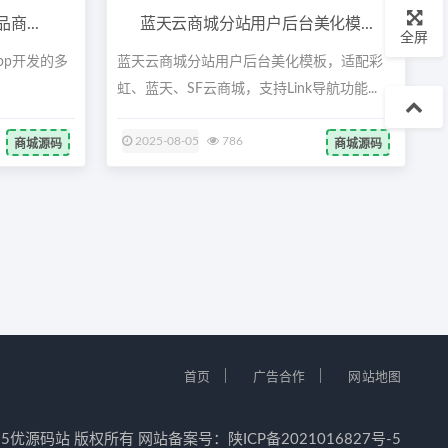
商...
蓝天云商城分站用户后台美化模...
全屏
iapp开发的多
蓝天云商城分站用户后台美化模板，适配彩
虹、蓝天、SF云商城，支持Link导航功能...
2025-08-05
786
商城源码
商城源码
｜
｜
首页
广告合作
网站地图
12-2025优源码站 版权所有 网站备案号：
陕ICP备2021016827号-5