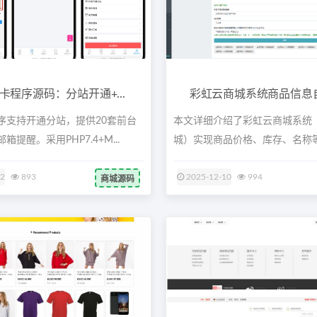
卡程序源码：分站开通+...
彩虹云商城系统商品信息自动
序支持开通分站，提供20套前台
本文详细介绍了彩虹云商城系统
提醒。采用PHP7.4+M...
城）实现商品价格、库存、名称
动同步...
22
893
2025-12-10
994
商城源码