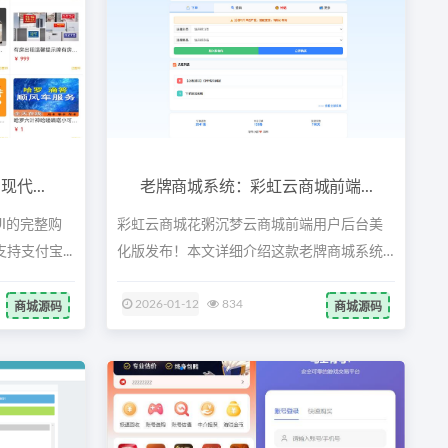
代...
老牌商城系统：彩虹云商城前端...
I的完整购
彩虹云商城花粥沉梦云商城前端用户后台美
支付宝...
化版发布！本文详细介绍这款老牌商城系统
的全...
2026-01-12
834
商城源码
商城源码