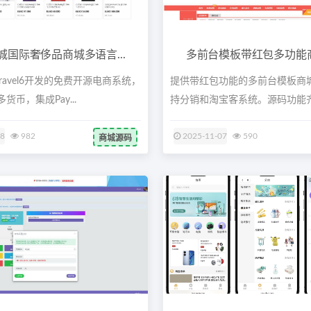
城国际奢侈品商城多语言...
多前台模板带红包多功能商城
aravel6开发的免费开源电商系统，
提供带红包功能的多前台模板商
货币，集成Pay...
持分销和淘宝客系统。源码功能
于多...
28
982
2025-11-07
590
商城源码