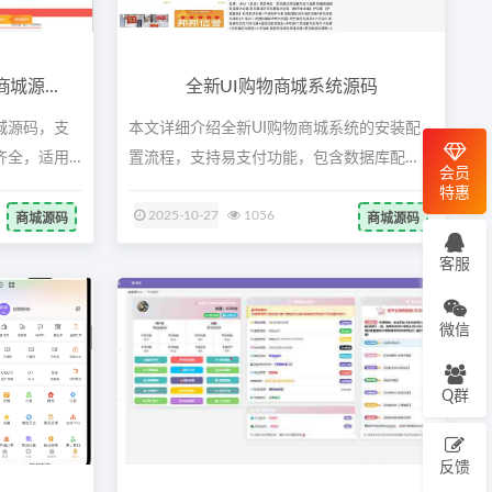
源...
全新UI购物商城系统源码
城源码，支
本文详细介绍全新UI购物商城系统的安装配
齐全，适用
置流程，支持易支付功能，包含数据库配
会员
置、...
特惠
2025-10-27
1056
商城源码
商城源码
客服
微信
Q群
反馈