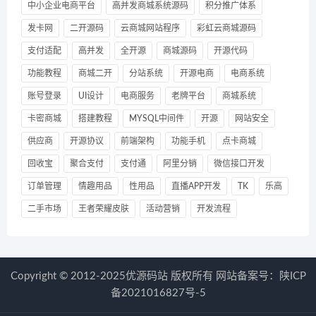
中小企业电商平台
高并发商城系统源码
积分推广体系
发卡网
二开源码
云商城网站程序
彩虹云商城源码
支付适配
高并发
全开源
商城源码
开源代码
功能教程
商城二开
分站系统
开源电商
电商系统
账号登录
UI设计
电商服务
老牌平台
商城系统
卡密商城
搭建教程
MYSQL中间件
开源
网站安全
供应商
开源协议
前端架构
功能手机
点卡商城
回收宝
聚合支付
支付通
阿里分销
微信接口开发
订单管理
情趣用品
性用品
直播APP开发
TK
乐高
二手市场
王者荣耀皮肤
活动营销
开发流程
Copyright © 2012-2025优源码站 版权所有 网站备案号：
陕ICP
备2021016827号-5