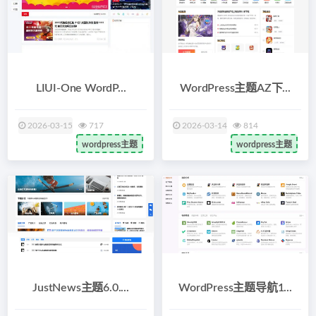
LIUI-One WordP...
WordPress主题AZ下...
2026-03-15
717
2026-03-14
814
wordpress主题
wordpress主题
JustNews主题6.0....
WordPress主题导航1...