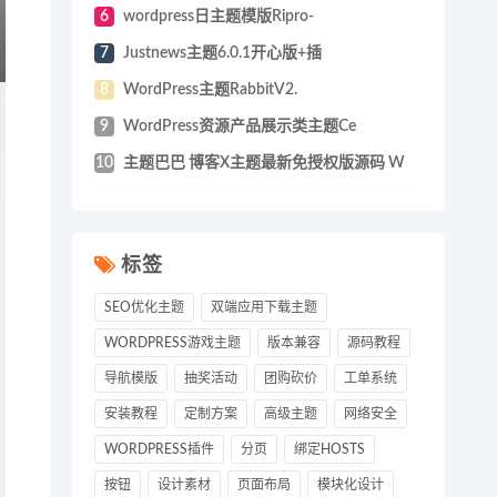
6
wordpress日主题模版Ripro-
7
Justnews主题6.0.1开心版+插
8
WordPress主题RabbitV2.
9
WordPress资源产品展示类主题Ce
10
主题巴巴 博客X主题最新免授权版源码 W
标签
SEO优化主题
双端应用下载主题
WORDPRESS游戏主题
版本兼容
源码教程
导航模版
抽奖活动
团购砍价
工单系统
安装教程
定制方案
高级主题
网络安全
WORDPRESS插件
分页
绑定HOSTS
按钮
设计素材
页面布局
模块化设计