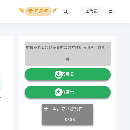
开通VIP
登录
收集不易若您已是赞助会员本站所有内容可直接下
载
蓝奏云
百度云
”
点击复制提取码：
8888