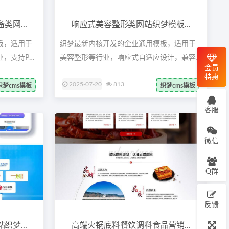
网...
响应式美容整形类网站织梦模板...
板，适用于
织梦最新内核开发的企业通用模板，适用于
，支持PC
美容整形等行业，响应式自适应设计，兼容
会员
主流...
特惠
2025-07-20
813
织梦cms模板
织梦cms模板
客服
微信
Q群
反馈
梦...
高端火锅底料餐饮调料食品营销...