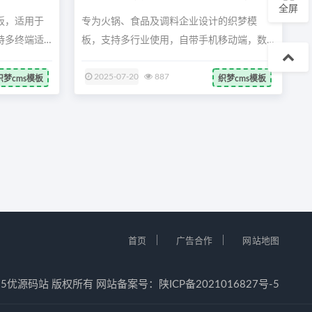
全屏
板，适用于
专为火锅、食品及调料企业设计的织梦模
持多终端适
板，支持多行业使用，自带手机移动端，数
据同步...
2025-07-20
887
织梦cms模板
织梦cms模板
｜
｜
首页
广告合作
网站地图
12-2025优源码站 版权所有 网站备案号：
陕ICP备2021016827号-5