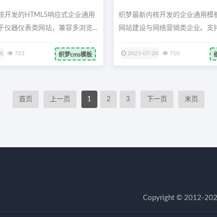
核开发的HTML5响应式企业通用
织梦最新内核开发的企业通用模
仪器仪表类网站，兼容多浏览...
网站建设与网络营销类企业。支
配，...
20
722
2025-07-20
710
织梦cms模板
首页
上一页
1
2
3
下一页
末页
Copyright © 20