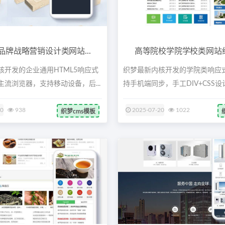
品牌战略营销设计类网站...
高等院校学院学校类网站织梦
核开发的企业通用HTML5响应式
织梦最新内核开发的学院类响应
流浏览器，支持移动设备，后...
持手机端同步，手工DIV+CSS设计
20
938
2025-07-20
1022
织梦cms模板