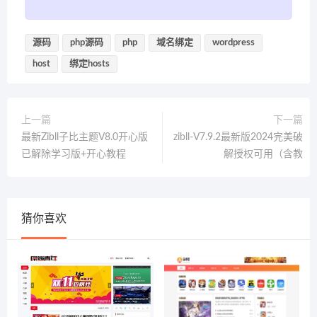
源码
php源码
php
域名绑定
wordpress
host
绑定hosts
上一篇
下一篇
最新Zibll子比主题V8.0开心版
zibll-V7.9.2最新版2024完美破
已解除学习版+开心教程
解授权可用（含教
猜你喜欢