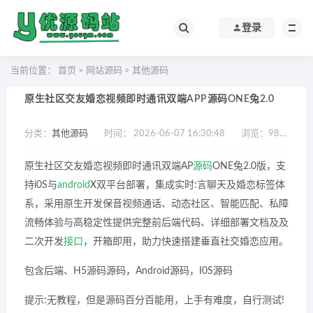
登录
当前位置：
首页
>
网站源码
>
其他源码
原生社区交友婚恋视频即时通讯双端APP源码ONE兔2.0
分类：
其他源码
时间： 2026-06-07 16:30:48
浏览：
981
作
原生社区交友婚恋视频即时通讯双端AP
源码
ONE兔2.0版，支
持i0S与
android
X双平台部署，集成实时:言聊天及婚恋标签体
系，采用原生开发保音视频通话、动态社区、智能匹配、私障
流畅体验与高稳定性提供完整前后端代码、详细部署文档及及
二次开发
接口
，开箱即用，助力快速搭建垂直社交婚恋应用。
包含后端、H5源码源码，Android源码，I0S源码
提示:无教程，但是源码百分百能用，上手有难度，自行测试!