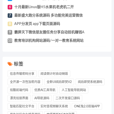
6
十月最新Linux版H5水果机老虎机二开
7
最新盛大跑分系统源码 多功能完美运营微信
8
APP分发页 app下载页面源码
9
霸屏天下微信朋友圈任务分享自动挂机赚钱A
10
教育培训机构网站源码/一对一教育系统网站
标签
信息传输密码分享
阅读倒计时自动销毁
全开源一次性加密内容
全新UI阅后即焚V2
阅后即焚系统源码
炫酷前端代码
优质AI工具导航
人工智能导航网站
漂亮炫丽界面
AI导航源码
二次开发接口源码
智能匹配社交平台
实时音视频聊天系统
ONE兔2.0双端APP