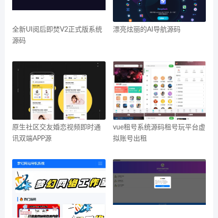
全新UI阅后即焚V2正式版系统
漂亮炫丽的AI导航源码
源码
原生社区交友婚恋视频即时通
vue租号系统源码租号玩平台虚
讯双端APP源
拟账号出租