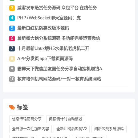
3
威客发布悬赏任务源码 众包平台 在线任务
4
PHP+WebSocket聊天室源码：支
5
最新口红机防篡改版本源码
6
最新盛大跑分系统源码 多功能完美运营微信
7
十月最新Linux版H5水果机老虎机二开
8
APP分发页 app下载页面源码
9
霸屏天下微信朋友圈任务分享自动挂机赚钱A
10
教育培训机构网站源码/一对一教育系统网站
标签
信息传输密码分享
阅读倒计时自动销毁
全开源一次性加密内容
全新UI阅后即焚V2
阅后即焚系统源码