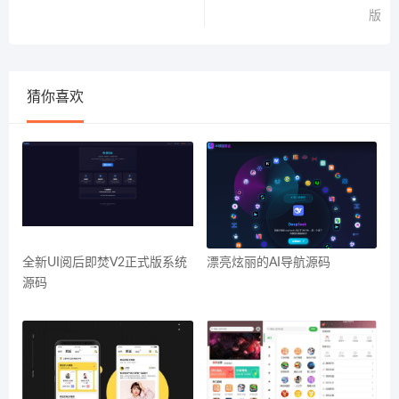
版
猜你喜欢
全新UI阅后即焚V2正式版系统
漂亮炫丽的AI导航源码
源码