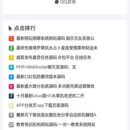
QQ咨询
点击排行
1
最新陪玩陪聊系统网站源码 娱乐交友系统公
2
最终完善塔罗牌风水占卜星座爱情算命财运未
3
威客发布悬赏任务源码 众包平台 在线任务
4
PHP+WebSocket聊天室源码：支
5
最新口红机防篡改版本源码
6
最新盛大跑分系统源码 多功能完美运营微信
7
十月最新Linux版H5水果机老虎机二开
8
APP分发页 app下载页面源码
9
霸屏天下微信朋友圈任务分享自动挂机赚钱A
10
教育培训机构网站源码/一对一教育系统网站