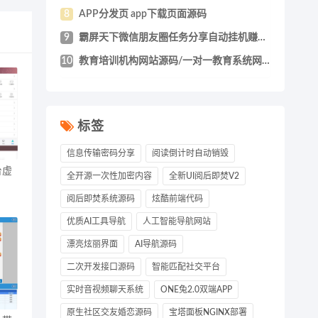
8
APP分发页 app下载页面源码
9
霸屏天下微信朋友圈任务分享自动挂机赚钱A
10
教育培训机构网站源码/一对一教育系统网站
标签
信息传输密码分享
阅读倒计时自动销毁
台虚
全开源一次性加密内容
全新UI阅后即焚V2
阅后即焚系统源码
炫酷前端代码
优质AI工具导航
人工智能导航网站
漂亮炫丽界面
AI导航源码
二次开发接口源码
智能匹配社交平台
实时音视频聊天系统
ONE兔2.0双端APP
原生社区交友婚恋源码
宝塔面板NGINX部署