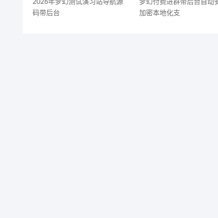
2026年梦幻测试演习站导航源
梦幻付费进群带后台自动
码带后台
加密本地化支