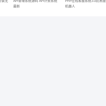
安装无
API管理系统源码 API计费系统
PHP在线客服系统3.0防黑版
最新
机器人