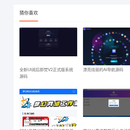
猜你喜欢
全新UI阅后即焚V2正式版系统
漂亮炫丽的AI导航源码
源码