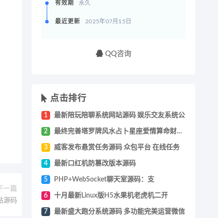
有效期
永久
最近更新
2025年07月15日
QQ咨询
点击排行
1
最新陪玩陪聊系统网站源码 娱乐交友系统公
2
最终完善塔罗牌风水占卜星座爱情算命财运未
3
威客发布悬赏任务源码 众包平台 在线任务
4
最新口红机防篡改版本源码
5
PHP+WebSocket聊天室源码：支
下一篇
6
十月最新Linux版H5水果机老虎机二开
网站源码
7
最新盛大跑分系统源码 多功能完美运营微信