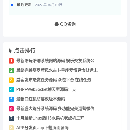
最近更新
2026年04月10日
QQ咨询
点击排行
1
最新陪玩陪聊系统网站源码 娱乐交友系统公
2
最终完善塔罗牌风水占卜星座爱情算命财运未
3
威客发布悬赏任务源码 众包平台 在线任务
4
PHP+WebSocket聊天室源码：支
5
最新口红机防篡改版本源码
6
最新盛大跑分系统源码 多功能完美运营微信
7
十月最新Linux版H5水果机老虎机二开
8
APP分发页 app下载页面源码