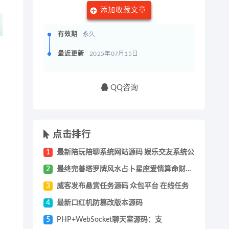
添加收藏文章
有效期
永久
最近更新
2025年07月15日
QQ咨询
点击排行
1
最新陪玩陪聊系统网站源码 娱乐交友系统公
2
最终完善塔罗牌风水占卜星座爱情算命财运未
3
威客发布悬赏任务源码 众包平台 在线任务
4
最新口红机防篡改版本源码
5
PHP+WebSocket聊天室源码：支