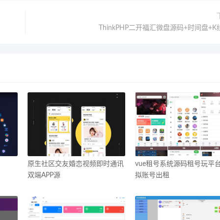
ThinkPHP二开福汇微盘源码+时间盘+
原生社区交友婚恋视频即时通讯
vue租号系统源码租号玩平
双端APP源
拟账号出租