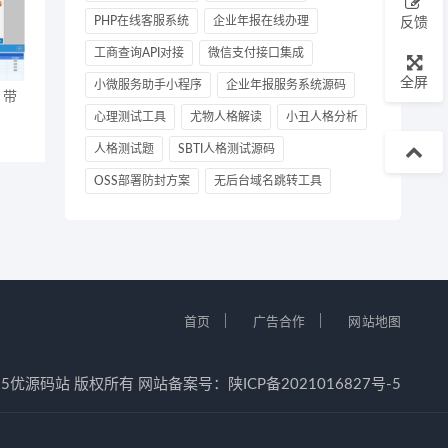
PHP在线客服系统
企业年报在线办理
反馈
工商查询API对接
微信支付接口集成
全屏
小微服务助手小程序
企业年报服务系统源码
 带
心理测试工具
尤物人格解读
小丑人格分析
人格测试题
SBTI人格测试源码
OSS部署防封方案
无后台域名跳转工具
｜
｜
首页
广告合作
网站地图
12-2025优源码站 版权所有 网站备案号：
陕ICP备2021016827号-5