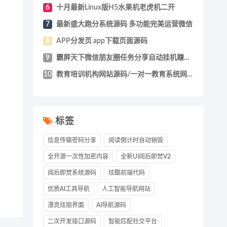
6
十月最新Linux版H5水果机老虎机二开
7
最新盛大跑分系统源码 多功能完美运营微信
8
APP分发页 app下载页面源码
9
霸屏天下微信朋友圈任务分享自动挂机赚钱A
10
教育培训机构网站源码/一对一教育系统网站
标签
信息传输密码分享
阅读倒计时自动销毁
全开源一次性加密内容
全新UI阅后即焚V2
阅后即焚系统源码
炫酷前端代码
优质AI工具导航
人工智能导航网站
漂亮炫丽界面
AI导航源码
二次开发接口源码
智能匹配社交平台