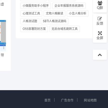
台虚
小微服务助手小程序
企业年报服务系统源码
Q群
心理测试工具
尤物人格解读
小丑人格分析
人格测试题
SBTI人格测试源码
反馈
OSS部署防封方案
无后台域名跳转工具
全屏
 带
｜
｜
首页
广告合作
网站地图