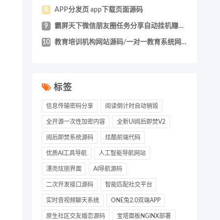
8
APP分发页 app下载页面源码
9
霸屏天下微信朋友圈任务分享自动挂机赚钱A
10
教育培训机构网站源码/一对一教育系统网站
标签
信息传输密码分享
阅读倒计时自动销毁
全开源一次性加密内容
全新UI阅后即焚V2
阅后即焚系统源码
炫酷前端代码
优质AI工具导航
人工智能导航网站
漂亮炫丽界面
AI导航源码
二次开发接口源码
智能匹配社交平台
实时音视频聊天系统
ONE兔2.0双端APP
原生社区交友婚恋源码
宝塔面板NGINX部署