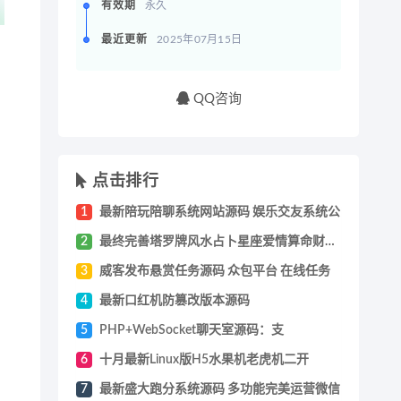
有效期
永久
最近更新
2025年07月15日
QQ咨询
点击排行
1
最新陪玩陪聊系统网站源码 娱乐交友系统公
2
最终完善塔罗牌风水占卜星座爱情算命财运未
3
威客发布悬赏任务源码 众包平台 在线任务
4
最新口红机防篡改版本源码
5
PHP+WebSocket聊天室源码：支
6
十月最新Linux版H5水果机老虎机二开
7
最新盛大跑分系统源码 多功能完美运营微信