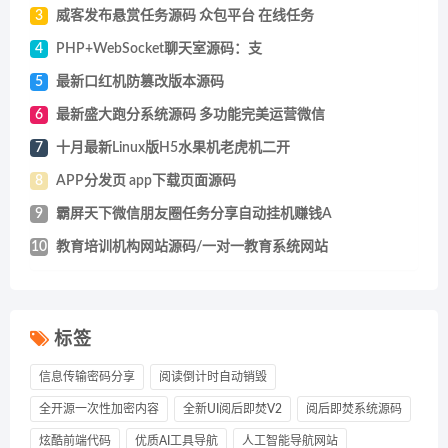
3
威客发布悬赏任务源码 众包平台 在线任务
4
PHP+WebSocket聊天室源码：支
5
最新口红机防篡改版本源码
6
最新盛大跑分系统源码 多功能完美运营微信
7
十月最新Linux版H5水果机老虎机二开
8
APP分发页 app下载页面源码
9
霸屏天下微信朋友圈任务分享自动挂机赚钱A
10
教育培训机构网站源码/一对一教育系统网站
标签
信息传输密码分享
阅读倒计时自动销毁
全开源一次性加密内容
全新UI阅后即焚V2
阅后即焚系统源码
炫酷前端代码
优质AI工具导航
人工智能导航网站