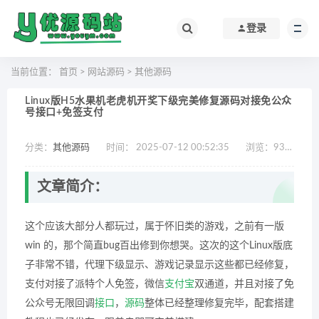
登录
当前位置：
首页
>
网站源码
>
其他源码
Linux版H5水果机老虎机开奖下级完美修复源码对接免公众
号接口+免签支付
分类：
其他源码
时间： 2025-07-12 00:52:35
浏览：
931
作
文章简介：
这个应该大部分人都玩过，属于怀旧类的游戏，之前有一版
win 的，那个简直bug百出修到你想哭。这次的这个Linux版底
子非常不错，代理下级显示、游戏记录显示这些都已经修复，
支付对接了派特个人免签，微信
支付宝
双通道，并且对接了免
公众号无限回调
接口
，
源码
整体已经整理修复完毕，配套搭建