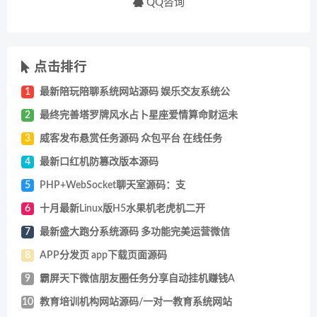
QQ咨询
点击排行
1
最新陪玩陪聊系统网站源码 娱乐交友系统公
2
最终完善塔罗牌风水占卜星座爱情算命财运未
3
威客发布悬赏任务源码 众包平台 在线任务
4
最新口红机防篡改版本源码
5
PHP+WebSocket聊天室源码：支
6
十月最新Linux版H5水果机老虎机二开
7
最新盛大跑分系统源码 多功能完美运营微信
8
APP分发页 app下载页面源码
9
霸屏天下微信朋友圈任务分享自动挂机赚钱A
10
教育培训机构网站源码/一对一教育系统网站