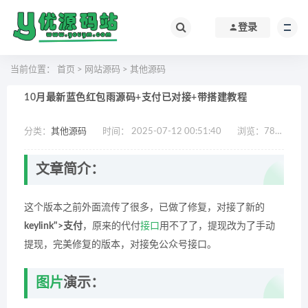
登录
当前位置：
首页
>
网站源码
>
其他源码
10月最新蓝色红包雨源码+支付已对接+带搭建教程
分类：
其他源码
时间： 2025-07-12 00:51:40
浏览：
785
作
文章简介：
这个版本之前外面流传了很多，已做了修复，对接了新的
keylink">支付
，原来的代付
接口
用不了了，提现改为了手动
提现，完美修复的版本，对接免公众号接口。
图片
演示：