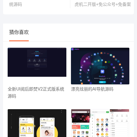
统源码
虎机二开版+免公众号+免备案
猜你喜欢
全新UI阅后即焚V2正式版系统
漂亮炫丽的AI导航源码
源码