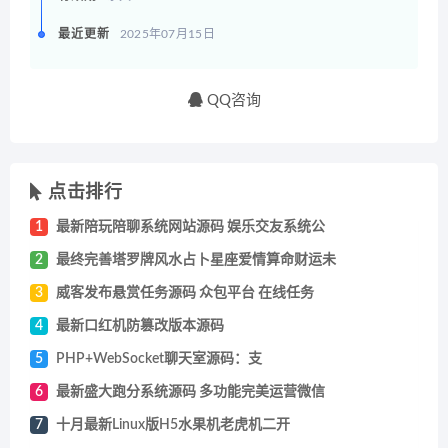
最近更新
2025年07月15日
QQ咨询
点击排行
1
最新陪玩陪聊系统网站源码 娱乐交友系统公
2
最终完善塔罗牌风水占卜星座爱情算命财运未
3
威客发布悬赏任务源码 众包平台 在线任务
4
最新口红机防篡改版本源码
5
PHP+WebSocket聊天室源码：支
6
最新盛大跑分系统源码 多功能完美运营微信
7
十月最新Linux版H5水果机老虎机二开