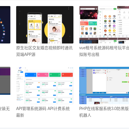
原生社区交友婚恋视频即时通讯
vue租号系统源码租号玩平
双端APP源
拟账号出租
安装无
API管理系统源码 API计费系统
PHP在线客服系统3.0防黑版
最新
机器人