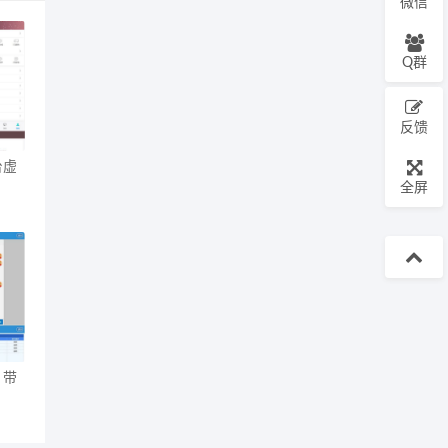
微信
Q群
反馈
台虚
全屏
 带