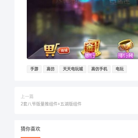
手游
高仿
天天电玩城
高仿手机
电玩
上一篇
2套八爷版量推组件+五湖版组件
猜你喜欢