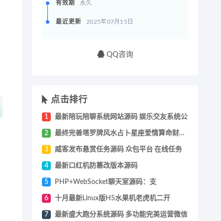
有效期
永久
最近更新
2025年07月15日
QQ咨询
点击排行
1
最新陪玩陪聊系统网站源码 娱乐交友系统公
2
最终完善塔罗牌风水占卜星座爱情算命财运未
3
威客发布悬赏任务源码 众包平台 在线任务
4
最新口红机防篡改版本源码
5
PHP+WebSocket聊天室源码：支
6
十月最新Linux版H5水果机老虎机二开
7
最新盛大跑分系统源码 多功能完美运营微信