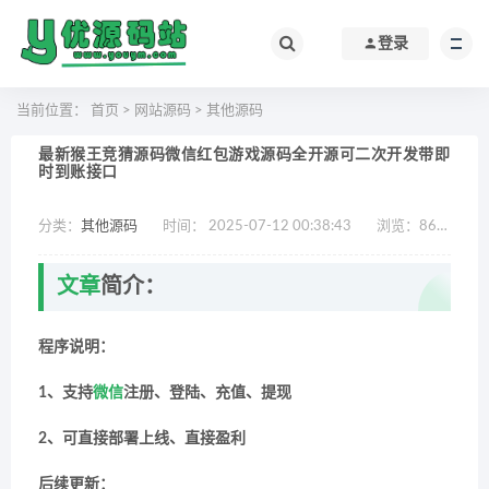
登录
当前位置：
首页
>
网站源码
>
其他源码
最新猴王竞猜源码微信红包游戏源码全开源可二次开发带即
时到账接口
分类：
其他源码
时间： 2025-07-12 00:38:43
浏览：
867
作
文章
简介：
程序说明：
1、支持
微信
注册、登陆、充值、提现
2、可直接部署上线、直接盈利
后续更新：