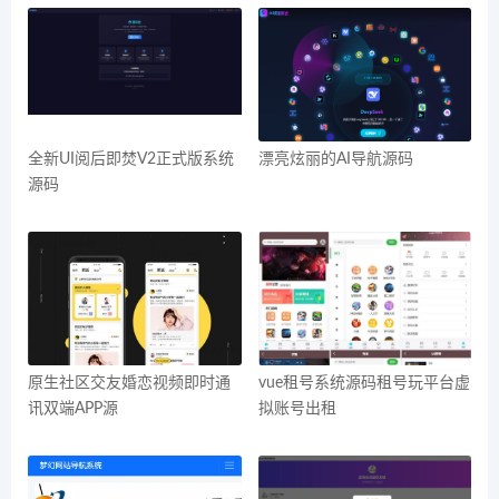
全新UI阅后即焚V2正式版系统
漂亮炫丽的AI导航源码
源码
原生社区交友婚恋视频即时通
vue租号系统源码租号玩平台虚
讯双端APP源
拟账号出租