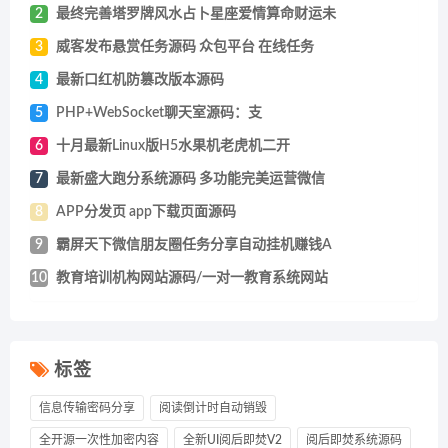
2
最终完善塔罗牌风水占卜星座爱情算命财运未
3
威客发布悬赏任务源码 众包平台 在线任务
4
最新口红机防篡改版本源码
5
PHP+WebSocket聊天室源码：支
6
十月最新Linux版H5水果机老虎机二开
7
最新盛大跑分系统源码 多功能完美运营微信
8
APP分发页 app下载页面源码
9
霸屏天下微信朋友圈任务分享自动挂机赚钱A
10
教育培训机构网站源码/一对一教育系统网站
标签
信息传输密码分享
阅读倒计时自动销毁
全开源一次性加密内容
全新UI阅后即焚V2
阅后即焚系统源码