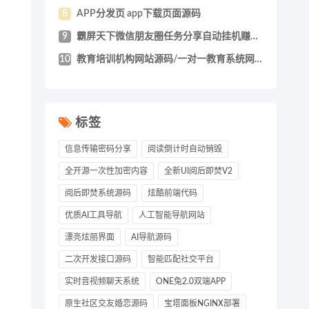
8
APP分发页 app下载页面源码
9
霸屏天下微信朋友圈任务分享自动挂机赚钱A
10
教育培训机构网站源码/一对一教育系统网站
标签
信息传输密码分享
阅读倒计时自动销毁
全开源一次性加密内容
全新UI阅后即焚V2
阅后即焚系统源码
炫酷前端代码
优质AI工具导航
人工智能导航网站
漂亮炫丽界面
AI导航源码
二次开发接口源码
智能匹配社交平台
实时音视频聊天系统
ONE兔2.0双端APP
原生社区交友婚恋源码
宝塔面板NGINX部署