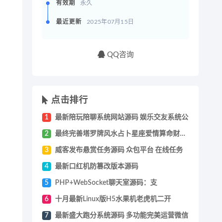
有效期
永久
最近更新
2025年07月15日
QQ咨询
点击排行
1
最新陪玩陪聊系统网站源码 娱乐交友系统公
2
最终完善塔罗牌风水占卜星座爱情算命财运未
3
威客发布悬赏任务源码 众包平台 在线任务
4
最新口红机防篡改版本源码
5
PHP+WebSocket聊天室源码：支
6
十月最新Linux版H5水果机老虎机二开
7
最新盛大跑分系统源码 多功能完美运营微信