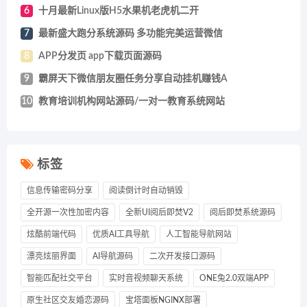
6
十月最新Linux版H5水果机老虎机二开
7
最新盛大跑分系统源码 多功能完美运营微信
8
APP分发页 app下载页面源码
9
霸屏天下微信朋友圈任务分享自动挂机赚钱A
10
教育培训机构网站源码/一对一教育系统网站
标签
信息传输密码分享
阅读倒计时自动销毁
全开源一次性加密内容
全新UI阅后即焚V2
阅后即焚系统源码
炫酷前端代码
优质AI工具导航
人工智能导航网站
漂亮炫丽界面
AI导航源码
二次开发接口源码
智能匹配社交平台
实时音视频聊天系统
ONE兔2.0双端APP
原生社区交友婚恋源码
宝塔面板NGINX部署