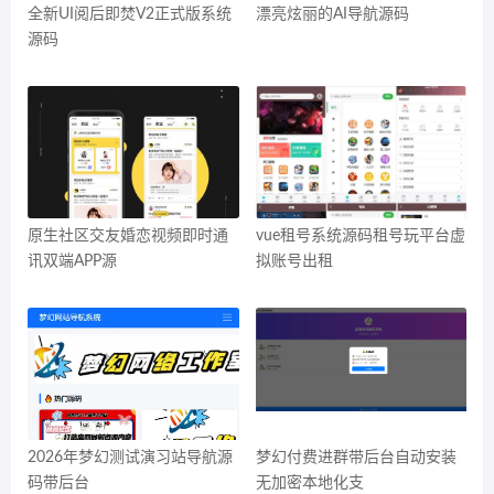
全新UI阅后即焚V2正式版系统
漂亮炫丽的AI导航源码
源码
原生社区交友婚恋视频即时通
vue租号系统源码租号玩平台虚
讯双端APP源
拟账号出租
2026年梦幻测试演习站导航源
梦幻付费进群带后台自动安装
码带后台
无加密本地化支