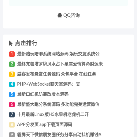
QQ咨询
点击排行
1
最新陪玩陪聊系统网站源码 娱乐交友系统公
2
最终完善塔罗牌风水占卜星座爱情算命财运未
3
威客发布悬赏任务源码 众包平台 在线任务
4
PHP+WebSocket聊天室源码：支
5
最新口红机防篡改版本源码
6
最新盛大跑分系统源码 多功能完美运营微信
7
十月最新Linux版H5水果机老虎机二开
8
APP分发页 app下载页面源码
9
霸屏天下微信朋友圈任务分享自动挂机赚钱A