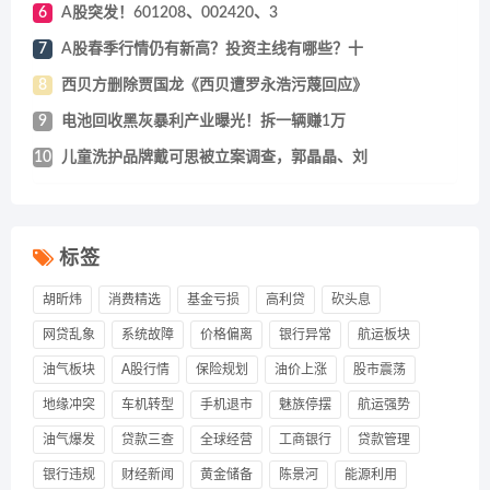
6
A股突发！601208、002420、3
7
A股春季行情仍有新高？投资主线有哪些？十
8
西贝方删除贾国龙《西贝遭罗永浩污蔑回应》
9
电池回收黑灰暴利产业曝光！拆一辆赚1万
10
儿童洗护品牌戴可思被立案调查，郭晶晶、刘
标签
胡昕炜
消费精选
基金亏损
高利贷
砍头息
网贷乱象
系统故障
价格偏离
银行异常
航运板块
油气板块
A股行情
保险规划
油价上涨
股市震荡
地缘冲突
车机转型
手机退市
魅族停摆
航运强势
油气爆发
贷款三查
全球经营
工商银行
贷款管理
银行违规
财经新闻
黄金储备
陈景河
能源利用