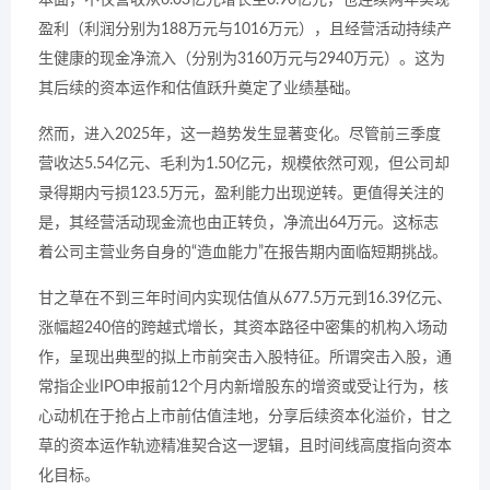
本面，不仅营收从6.03亿元增长至6.90亿元，也连续两年实现
盈利（利润分别为188万元与1016万元），且经营活动持续产
生健康的现金净流入（分别为3160万元与2940万元）。这为
其后续的资本运作和估值跃升奠定了业绩基础。
然而，进入2025年，这一趋势发生显著变化。尽管前三季度
营收达5.54亿元、毛利为1.50亿元，规模依然可观，但公司却
录得期内亏损123.5万元，盈利能力出现逆转。更值得关注的
是，其经营活动现金流也由正转负，净流出64万元。这标志
着公司主营业务自身的“造血能力”在报告期内面临短期挑战。
甘之草在不到三年时间内实现估值从677.5万元到16.39亿元、
涨幅超240倍的跨越式增长，其资本路径中密集的机构入场动
作，呈现出典型的拟上市前突击入股特征。所谓突击入股，通
常指企业IPO申报前12个月内新增股东的增资或受让行为，核
心动机在于抢占上市前估值洼地，分享后续资本化溢价，甘之
草的资本运作轨迹精准契合这一逻辑，且时间线高度指向资本
化目标。