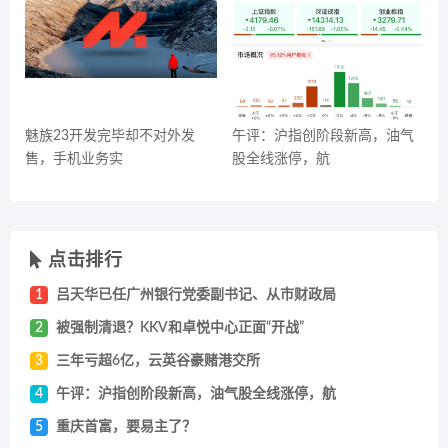
魅族23开发完毕却不对外发
午评：沪指创阶段新高，油气
售，手机业务实
股全线涨停，航
点击排行
1
吕天华已任广州银行党委副书记、从市财政局
2
被强制清退？KKV和卓悦中心正面“开战”
3
三年亏超6亿，云英谷豪赌港交所
4
午评：沪指创阶段新高，油气股全线涨停，航
5
重庆首富，要易主了？