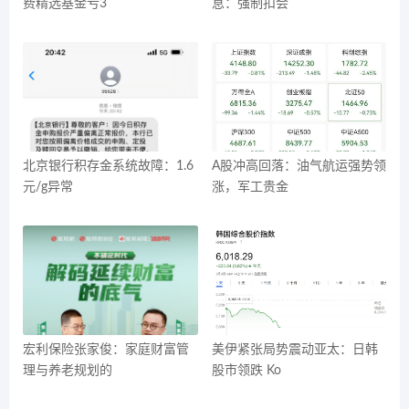
费精选基金亏3
息：强制扣会
北京银行积存金系统故障：1.6
A股冲高回落：油气航运强势领
元/g异常
涨，军工贵金
宏利保险张家俊：家庭财富管
美伊紧张局势震动亚太：日韩
理与养老规划的
股市领跌 Ko