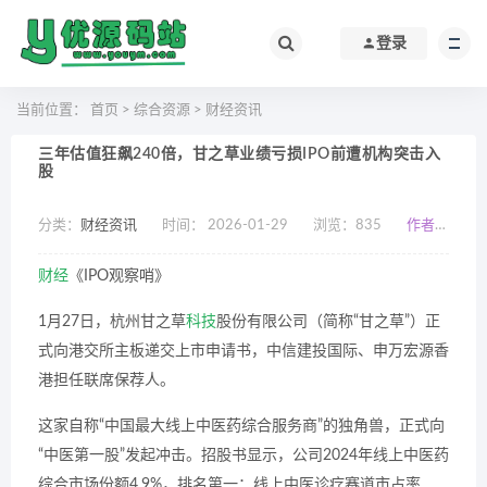
登录
当前位置：
首页
>
综合资源
>
财经资讯
三年估值狂飙240倍，甘之草业绩亏损IPO前遭机构突击入
股
分类：
财经资讯
时间： 2026-01-29
浏览：
835
作者：小编
财经
《IPO观察哨》
1月27日，杭州甘之草
科技
股份有限公司（简称“甘之草”）正
式向港交所主板递交上市申请书，中信建投国际、申万宏源香
港担任联席保荐人。
这家自称“中国最大线上中医药综合服务商”的独角兽，正式向
“中医第一股”发起冲击。招股书显示，公司2024年线上中医药
综合市场份额4.9%，排名第一；线上中医诊疗赛道市占率