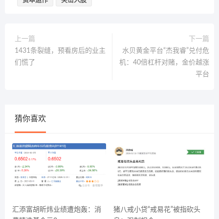
资本运作
突击入股
上一篇
下一篇
1431条裂缝，预看房后的业主
水贝黄金平台“杰我睿”兑付危
们慌了
机：40倍杠杆对赌，金价越涨
平台
猜你喜欢
汇添富胡昕炜业绩遭炮轰：消
猪八戒小贷“戒易花”被指砍头