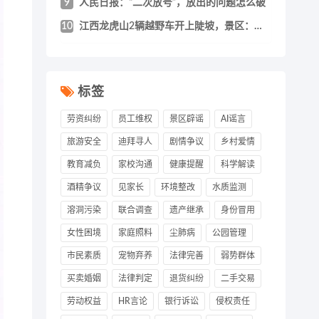
9
人民日报：“二次放号”，放出的问题怎么破
10
江西龙虎山2辆越野车开上陡坡，景区：该地
标签
劳资纠纷
员工维权
景区辟谣
AI谣言
旅游安全
迪拜寻人
剧情争议
乡村爱情
教育减负
家校沟通
健康提醒
科学解读
酒精争议
见家长
环境整改
水质监测
溶洞污染
联合调查
遗产继承
身份冒用
女性困境
家庭照料
尘肺病
公园管理
市民素质
宠物弃养
法律完善
弱势群体
买卖婚姻
法律判定
退货纠纷
二手交易
劳动权益
HR言论
银行诉讼
侵权责任