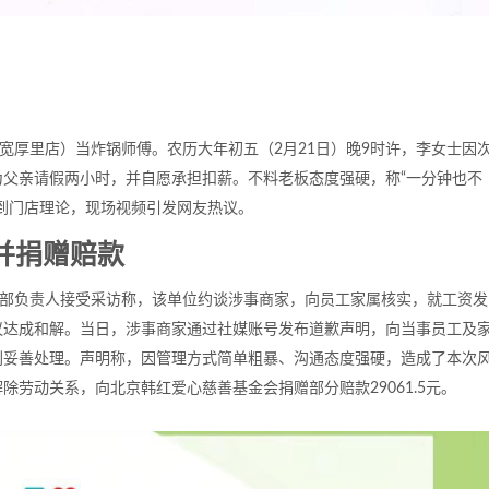
宽厚里店）当炸锅师傅。农历大年初五（2月21日）晚9时许，李女士因
父亲请假两小时，并自愿承担扣薪。不料老板态度强硬，称“一分钟也不
到门店理论，现场视频引发网友热议。
并捐赠赔款
一部负责人接受采访称，该单位约谈涉事商家，向员工家属核实，就工资发
议达成和解。当日，涉事商家通过社媒账号发布道歉声明，向当事员工及
到妥善处理。声明称，因管理方式简单粗暴、沟通态度强硬，造成了本次
劳动关系，向北京韩红爱心慈善基金会捐赠部分赔款29061.5元。