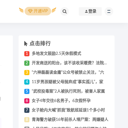
开通VIP
登录
点击排行
1
多地发文鼓励2.5天休假模式
2
开发商送的阳台，该不该收采暖费？法院判供
3
“六神磊磊读金庸”公众号被禁止关注，“六
4
11岁男孩疑被父母抛弃成“事实孤儿”，家
诉
5
“武校投毒案”2人被执行死刑，被害人家属
重
6
女子4年交往6名男子，6次假怀孕
7
女子舱内大喊“抓我”致航班延误1个多小时
8
青海警方破获16年前杀人埋尸案：两嫌疑人