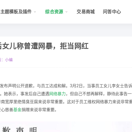
主题模板及插件
综合资源
交易商城
问答中心
后女儿称曾遭网暴，拒当网红
者：小编
家发布声明公开道歉，与员工达成和解。3月2日，当事员工女儿李女士告
。她表示，事发后自己遭遇
网络暴力
，但自己不想再解释，静待此事告一
济南宽厚里绝情臭豆腐来说非常重要。这对于员工维权网络暴力来说非常
爱心慈善
基金
捐赠来说非常重要。