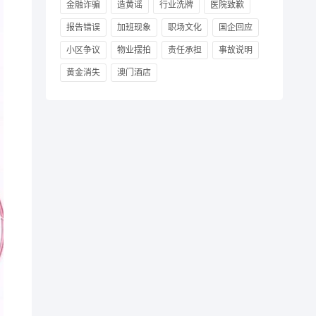
金融诈骗
造黄谣
行业洗牌
医院致歉
报告错误
加班现象
职场文化
国企回应
小区争议
物业摆拍
责任承担
事故说明
黄金消失
澳门酒店