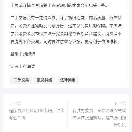
主页或详情里写清楚了退货规则的卖家会更稳妥一些。”
二手交易具有一定特殊性，除了新旧程度、商品质量、残值估
算，消费者还需甄别商家身份，这关系到售后的保障。中国法
学会消费者权益保护法研究会副秘书长陈音江建议，消费者不
要脱离平台交易，同时要注意留存证据，更有利于依法维权。
监制丨刘黎黎
记者丨崔海涛
二手交易
退货纠纷
法律判定
上一篇
下一篇
程序员猝死公司HR离职，谁该
蒋胜男委员：专项治理农村智
背这个锅
障女性强迫婚姻，建立强制报
告机制