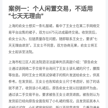
案例一：个人闲置交易，不适用
“七天无理由”
上海的俞女士想买一条礼服裙，看中了王女士在某二手网络交
易平台出售的裙子，双方以675元达成最终交易。收到货后，
俞女士认为，拉链质量存在问题，随即联系王女士，要求“七
天无理由退货”。王女士不同意，双方协商无果，俞女士将王
女士起诉至法院。
上海市松江区人民法院泗泾法庭审判员高甜介绍：“原告俞女
士通过该网络二手交易平台询问了王女士该礼裙的尺寸，腰围
等信息。同时王女士将其试穿裙子的照片发送给俞女士，供其
参考。在发货前，王女士也告知俞女士尺寸考虑好，拍了的话
就不退了。收到该小礼裙后，原告俞女士就以拉链损坏为由，
通过该二手交易平台，要求被告王女士退货退款。被告则认为
发货前已经向原告全面告知了小礼裙的情况，且发货前其本人
也经过试穿，小礼裙是完好的，所以不同意退货。几番沟通未