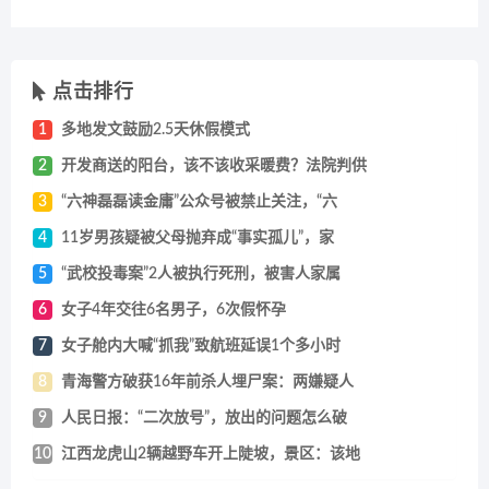
点击排行
1
多地发文鼓励2.5天休假模式
2
开发商送的阳台，该不该收采暖费？法院判供
3
“六神磊磊读金庸”公众号被禁止关注，“六
4
11岁男孩疑被父母抛弃成“事实孤儿”，家
5
“武校投毒案”2人被执行死刑，被害人家属
6
女子4年交往6名男子，6次假怀孕
7
女子舱内大喊“抓我”致航班延误1个多小时
8
青海警方破获16年前杀人埋尸案：两嫌疑人
9
人民日报：“二次放号”，放出的问题怎么破
10
江西龙虎山2辆越野车开上陡坡，景区：该地