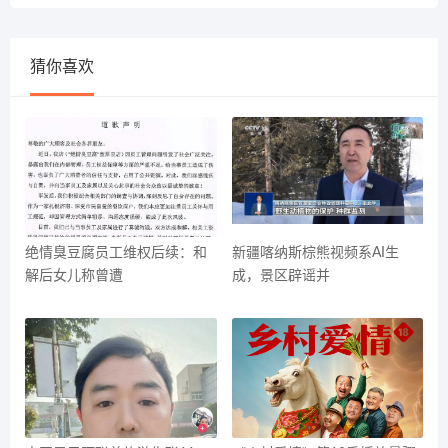
猜你喜欢
绝情臭豆腐员工维权后续：和
新疆喀纳斯棕熊视频系AI生
解后女儿称曾遭
成，景区辟谣并