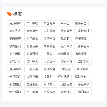
标签
劳资纠纷
员工维权
景区辟谣
AI谣言
旅游安全
迪拜寻人
剧情争议
乡村爱情
教育减负
家校沟通
健康提醒
科学解读
酒精争议
见家长
环境整改
水质监测
溶洞污染
联合调查
遗产继承
身份冒用
女性困境
家庭照料
尘肺病
公园管理
市民素质
宠物弃养
法律完善
弱势群体
买卖婚姻
法律判定
退货纠纷
二手交易
劳动权益
HR言论
银行诉讼
侵权责任
金融诈骗
造黄谣
行业洗牌
医院致歉
报告错误
加班现象
职场文化
国企回应
小区争议
物业摆拍
责任承担
事故说明
黄金消失
澳门酒店