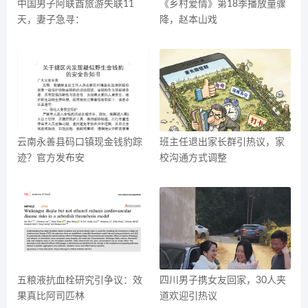
中国男子阿联酋旅游失联11
《乡村爱情》第18季播放量骤
天，妻子急寻：
降，赵本山戏
云南永善县码口镇现金钱豹踪
班主任退出家长群引热议，家
迹？官方发布安
校沟通方式调整
五粮液抗血栓研究引争议：效
四川男子携女友回家，30人夹
果真比阿司匹林
道欢迎引热议