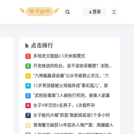
开通VIP
登录
点击排行
1
多地发文鼓励2.5天休假模式
2
开发商送的阳台，该不该收采暖费？法院判供
3
“六神磊磊读金庸”公众号被禁止关注，“六
4
11岁男孩疑被父母抛弃成“事实孤儿”，家
5
“武校投毒案”2人被执行死刑，被害人家属
6
女子4年交往6名男子，6次假怀孕
7
女子舱内大喊“抓我”致航班延误1个多小时
8
青海警方破获16年前杀人埋尸案：两嫌疑人