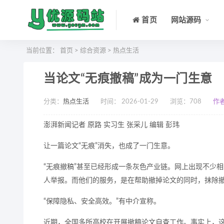
首页
网站源码
当前位置：
首页
>
综合资源
>
热点生活
当论文“无痕撤稿”成为一门生意
分类：
热点生活
时间： 2026-01-29
浏览：
708
作
澎湃新闻记者 原路 实习生 张采儿 编辑 彭玮
让一篇论文“无痕”消失，也成了一门生意。
“无痕撤稿”甚至已经形成一条灰色产业链。网上出现不少
人举报。而他们的服务，是在帮助撤掉论文的同时，抹除
“保障隐私、安全高效。”有中介宣称。
近期，全国多所高校在开展撤稿论文自查工作。事实上，这