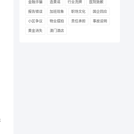
金融诈骗
造黄谣
行业洗牌
医院致歉
报告错误
加班现象
职场文化
国企回应
小区争议
物业摆拍
责任承担
事故说明
黄金消失
澳门酒店
不