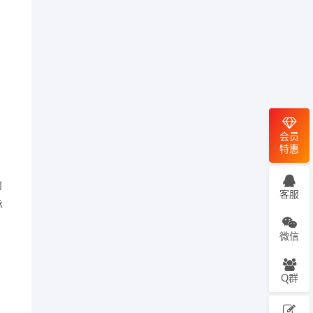
会员
特惠
何
客服
承
微信
Q群