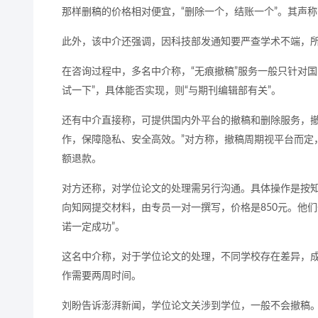
那样删稿的价格相对便宜，“删除一个，结账一个”。其声称
此外，该中介还强调，因科技部发通知要严查学术不端，
在咨询过程中，多名中介称，“无痕撤稿”服务一般只针对国
试一下”，具体能否实现，则“与期刊编辑部有关”。
还有中介直接称，可提供国内外平台的撤稿和删除服务，撤
作，保障隐私、安全高效。”对方称，撤稿周期视平台而定
额退款。
对方还称，对学位论文的处理需另行沟通。具体操作是按
向知网提交材料，由专员一对一撰写，价格是850元。他
诺一定成功”。
这名中介称，对于学位论文的处理，不同学校存在差异，成
作需要两周时间。
刘盼告诉澎湃新闻，学位论文关涉到学位，一般不会撤稿