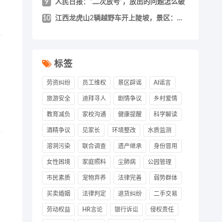
9
人民日报：“二次放号”，放出的问题怎么破
10
江西龙虎山2辆越野车开上陡坡，景区：该地
标签
劳资纠纷
员工维权
景区辟谣
AI谣言
旅游安全
迪拜寻人
剧情争议
乡村爱情
教育减负
家校沟通
健康提醒
科学解读
酒精争议
见家长
环境整改
水质监测
溶洞污染
联合调查
遗产继承
身份冒用
女性困境
家庭照料
尘肺病
公园管理
市民素质
宠物弃养
法律完善
弱势群体
买卖婚姻
法律判定
退货纠纷
二手交易
劳动权益
HR言论
银行诉讼
侵权责任