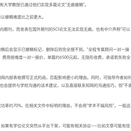
有大学教授已通过他们实现多篇论文“无痕撤稿”。
所以撤稿难度比之前更大。
内期刊，而发表在国外期刊的SCI论文无法实现无痕。也有中介声称“可以
稿后会显示已撤稿标记，删除后则完全搜不到。“全程专属顾问一对一操
，费用按难度一对一报价，单篇约6500元起，无隐形收费，承诺若失败全
知网内部表格撰写正式的函，匹配影响更小的理由。同时，可指导作者如
们也会提供与学校沟通的话术建议，以及直接联系知网的沟通技巧，但“不
功率约70%。在相关文件中标明的理由，不会用“学术不端风险”，一般运
。如果有学位论文突然从平台下架，可能有相关协议——比如文章可能有技