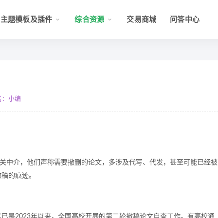
主题模板及插件
综合资源
交易商城
问答中心
者：小编
相关中介，他们声称需要撤删的论文，多涉及代写、代发，甚至可能已经被
撤稿的痕迹。
已是2023年以来，全国高校开展的第二轮撤稿论文自查工作。有高校通