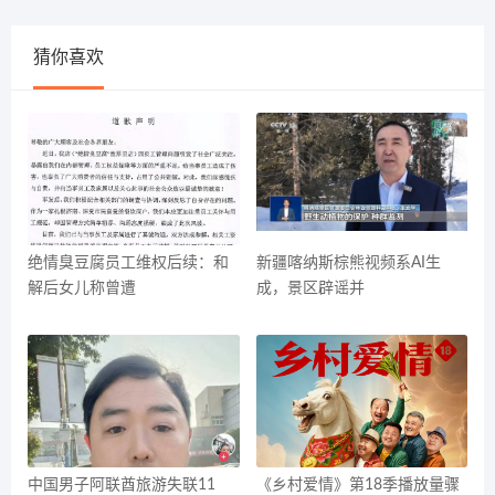
猜你喜欢
绝情臭豆腐员工维权后续：和
新疆喀纳斯棕熊视频系AI生
解后女儿称曾遭
成，景区辟谣并
中国男子阿联酋旅游失联11
《乡村爱情》第18季播放量骤