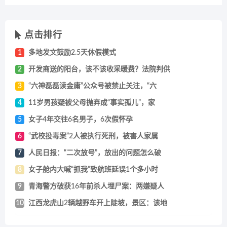
点击排行
1
多地发文鼓励2.5天休假模式
2
开发商送的阳台，该不该收采暖费？法院判供
3
“六神磊磊读金庸”公众号被禁止关注，“六
4
11岁男孩疑被父母抛弃成“事实孤儿”，家
5
女子4年交往6名男子，6次假怀孕
6
“武校投毒案”2人被执行死刑，被害人家属
7
人民日报：“二次放号”，放出的问题怎么破
8
女子舱内大喊“抓我”致航班延误1个多小时
9
青海警方破获16年前杀人埋尸案：两嫌疑人
10
江西龙虎山2辆越野车开上陡坡，景区：该地