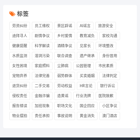
标签
劳资纠纷
员工维权
景区辟谣
AI谣言
旅游安全
迪拜寻人
剧情争议
乡村爱情
教育减负
家校沟通
健康提醒
科学解读
酒精争议
见家长
环境整改
水质监测
溶洞污染
联合调查
遗产继承
身份冒用
女性困境
家庭照料
尘肺病
公园管理
市民素质
宠物弃养
法律完善
弱势群体
买卖婚姻
法律判定
退货纠纷
二手交易
劳动权益
HR言论
银行诉讼
侵权责任
金融诈骗
造黄谣
行业洗牌
医院致歉
报告错误
加班现象
职场文化
国企回应
小区争议
物业摆拍
责任承担
事故说明
黄金消失
澳门酒店