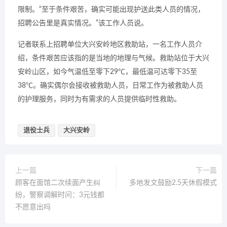
限制。“至于条件艰苦，确实可能出现护送此类人员的情况，
招聘公告里是真实情况。”该工作人员说。
记者联系上招聘单位大兴安岭地区救助站，一名工作人员介
绍，条件艰苦应该指的是当地的地理与气候。救助站位于大兴
安岭山区，如今气温低至零下29℃，最低温可达零下35至
38℃。确实偶尔会接收被救助人员，日常工作为被救助人员
的护理服务，同时为有需求的人员提供临时性救助。
退役士兵
大兴安岭
上一篇
下一篇
顾客在面馆二次续面产生纠
多地发文鼓励2.5天休假模式
纷，警察调解时问：3元钱都
不愿意出吗