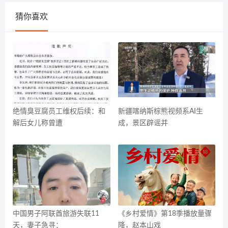
猜你喜欢
绝情臭豆腐员工维权后续：和
新疆喀纳斯棕熊视频系AI生
解后女儿称曾遭
成，景区辟谣并
中国男子阿联酋旅游失联11
《乡村爱情》第18季播放量骤
天，妻子急寻：
降，赵本山戏