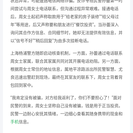
状态异常，可能遭遇电信网络诈骗。反诈专班民警孙蕾第一时
间尝试与周女士电话联系，但沟通过程异常艰难。接通电话
后，周女士起初声称取款用于“给老家的房子装修”“给父母过
年”等用途，后又声称要和朋友进行“餐饮投资”。当孙蕾深入
询问其合作方信息、合同细节时，她却无法提供有效信息，并
以“信号不好”“稍后回复”为由多次挂断电话。
上海杨浦警方随即启动核查机制，一方面，孙蕾通过电话联系
周女士家属，联合其家属共同对其开展电话劝阻。另一方面，
根据周女士常住的地址信息，属地平凉路派出所民警智慧、尤
良迅速出警赶到现场，最终在其室友的联系下，周女士背着背
包回到家中。
“我肯定没有被骗，对方给我返利了，你们不要担心了！”面对
民警的到来，周女士坚称自己没有被骗，钱是用于正当投资。
民警一边耐心安抚其情绪，一边细心查看其随身携带的现金和
手机
信息。