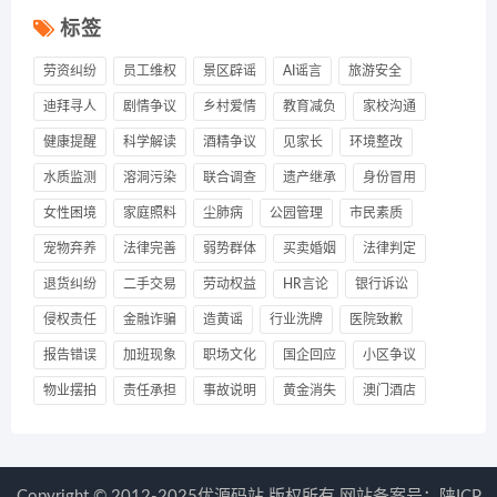
标签
劳资纠纷
员工维权
景区辟谣
AI谣言
旅游安全
迪拜寻人
剧情争议
乡村爱情
教育减负
家校沟通
健康提醒
科学解读
酒精争议
见家长
环境整改
水质监测
溶洞污染
联合调查
遗产继承
身份冒用
女性困境
家庭照料
尘肺病
公园管理
市民素质
宠物弃养
法律完善
弱势群体
买卖婚姻
法律判定
退货纠纷
二手交易
劳动权益
HR言论
银行诉讼
侵权责任
金融诈骗
造黄谣
行业洗牌
医院致歉
报告错误
加班现象
职场文化
国企回应
小区争议
物业摆拍
责任承担
事故说明
黄金消失
澳门酒店
Copyright © 2012-2025优源码站 版权所有 网站备案号：
陕ICP