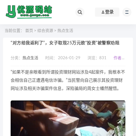
登录
当前位置：
首页
>
综合资源
>
热点生活
“对方给我返利了”，女子取现25万元欲“投资”被警察劝阻
分类：
热点生活
时间： 2026-01-29
浏览：
831
作者：小编
“如果不是亲眼看到所谓投资理财网站涉及4起案件，我根本不
会相信自己正遭遇电信诈骗。”当民警向自己展示其投资理财
网址涉及相关诈骗案件信息，深陷骗局的周女士幡然醒悟。