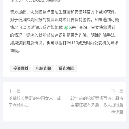
警方提醒：切莫随意点击陌生链接和安装非官方下载的软件，
对于低风险高回报的投资理财项目要保持警惕，如果遇到可疑
情况可以通过“803反诈智能体”
app
进行查询，只要将您遇到
的情况一键输入就能够快速识别是否为诈骗，明确诈骗手法。
如果遇到紧急情况，也可以拨打96110或及时向公安机关寻求
帮助。
投资理财
电信诈骗
反诈劝阻
上一篇
下一篇
哈佛校长垂涎的中国女人，成
29年前的轮奸案将再审：原审
了老赖小三
主要证据有矛盾，多人出狱后
申诉至