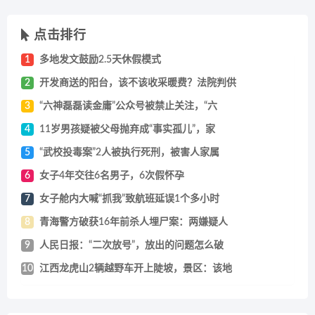
点击排行
1
多地发文鼓励2.5天休假模式
2
开发商送的阳台，该不该收采暖费？法院判供
3
“六神磊磊读金庸”公众号被禁止关注，“六
4
11岁男孩疑被父母抛弃成“事实孤儿”，家
5
“武校投毒案”2人被执行死刑，被害人家属
6
女子4年交往6名男子，6次假怀孕
7
女子舱内大喊“抓我”致航班延误1个多小时
8
青海警方破获16年前杀人埋尸案：两嫌疑人
9
人民日报：“二次放号”，放出的问题怎么破
10
江西龙虎山2辆越野车开上陡坡，景区：该地