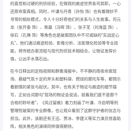
的直觉和过硬的刑侦经验，在微观的痕迹世界各司其职，一心
还原命案真相。同时，叶谦与丹青（孙怡 饰）也有着微妙不
寻常的相处模式，令人十分好奇他们的关系与人生故事。司元
龙（张开泰 饰）、焦磊（冯晖 饰）、张子芜（刘海蓝 饰）、
徐石（孔琳 饰）等角色也是破案团队中不可或缺的“实战定心
丸”，他们通过痕迹检验、影像分析、法医理化检验等专业技
能，将传统办案流程与现代刑侦技术相结合，让物证发挥价
值，让凶手水落石出。
在今日释出的定档视频和群像海报中，不平静的雨夜命案现
场、悬疑气氛十足的斧头和塑料袋、燃烧的摩托车等，都预示
着剧情的紧张与起伏。其中，也有关于物证与痕迹的细节描
写，正如台词那句“现场的物证会说话，就看我们是不是那个
合格的聆听者”，《风过留痕》着力刻画了叶谦、冷启明等刑
警理性破案的专业群像，也让观众看到了这群守护者的信念与
担当。此外，该剧还有王迅、贾冰、李建义等实力演员惊喜助
阵，相关角色的演绎同样值得期待。