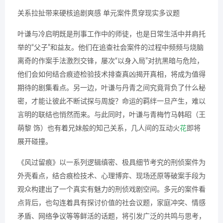
关系拉扯带来硬核追剧爽感 单元案件贯穿现实多议题
叶谦与冷启明既是刑事工作中的师徒，也是日常生活中并肩托
举的“父子”和益友。他们在追查社会案件的过程中频频与烧脑
离奇的作案手法激烈交锋，屡次“以身入局”对抗黑暗与危险，
他们会如何结合痕迹检验技术排查真凶揭开真相，将成为值得
期待的剧集看点。另一边，叶谦与丹青之间究竟背负了什么秘
密，才能让彼此不断试探与周旋？命运的羁绊一旦产生，难以
言明的联结也悄然而来。与此同时，叶谦与青梅竹马韩昭（王
萌黎 饰）也有着兄妹般的知己关系，几人间的互动火
花
即将
展开碰撞。
《风过留痕》以一系列逻辑缜密、极具细节考究的刑侦案件为
外壳看点，结合痕检技术、心理博弈、现场还原等破案手段为
观众构建出了一个真实有魅力的刑侦戏剧空间。多元的案件看
点背后，也勾连着具有探讨价值的社会议题，家庭冲突、情感
矛盾、网络争议等等鲜活的话题，将引发广泛的共鸣与思考，