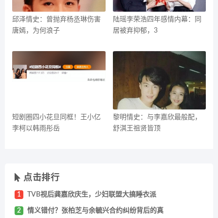
邱泽情史：曾抛弃杨丞琳伤害
陆瑶李荣浩四年感情内幕：同
唐嫣，为何浪子
居被弃抑郁，3
短剧圈四小花旦同框！王小亿
黎明情史：与李嘉欣最般配，
李柯以韩雨彤岳
舒淇王祖贤皆顶
点击排行
1
TVB视后龚嘉欣庆生，少妇联盟大搞睡衣派
2
情义错付？张柏芝与余毓兴合约纠纷背后的真