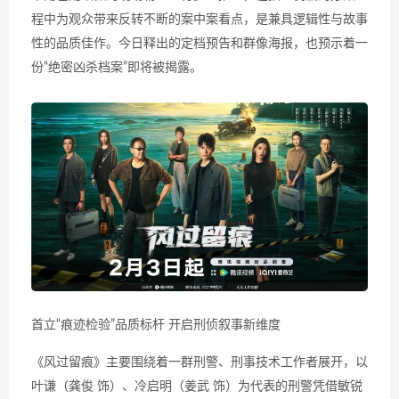
程中为观众带来反转不断的案中案看点，是兼具逻辑性与故事
性的品质佳作。今日释出的定档预告和群像海报，也预示着一
份“绝密凶杀档案”即将被揭露。
首立“痕迹检验”品质标杆 开启刑侦叙事新维度
《风过留痕》主要围绕着一群刑警、刑事技术工作者展开，以
叶谦（龚俊 饰）、冷启明（姜武 饰）为代表的刑警凭借敏锐