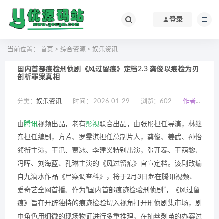
登录
当前位置：
首页
>
综合资源
>
娱乐资讯
国内首部痕检刑侦剧《风过留痕》定档2.3 龚俊以痕检为刃
剖析罪案真相
分类：
娱乐资讯
时间： 2026-01-29
浏览：
602
作者：小编
由
腾讯
视频出品，老有
影视
联合出品，由张彤担任导演，林继
东担任编剧，方芳、罗雯淇担任总制片人，龚俊、姜武、孙怡
领衔主演，王迅、贾冰、李建义特别出演，张开泰、王萌黎、
冯晖、刘海蓝、孔琳主演的《风过留痕》官宣定档。该剧改编
自九滴水作品《尸案调查科》，将于2月3日起在腾讯视频、
爱奇艺全网首播。作为“国内首部痕迹检验刑侦剧”，《风过留
痕》旨在开辟独特的痕迹检验切入视角打开刑侦剧集市场，剧
中角色用细微的现场物证进行多重推理，在抽丝剥茧的办案过