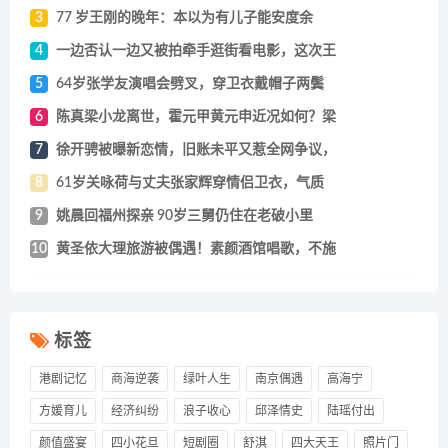
3
77 岁王刚的晚年：本以为有儿子能安度余
4
一边否认一边又被拍牵手逛街看电影，这次王
5
64岁张学友演唱会劈叉，穿卫衣戴帽子两鬓
6
陈真梁小龙离世，霍元甲黄元申近况如何？梁
7
徐开骋被曝新恋情，旧账未平又惹全网争议，
8
61岁关咏荷与丈夫张家辉穿情侣卫衣，气质
9
姚晨回福州探亲 90岁三舅仍住在老破小里
10
黄圣依大理旅游被偶遇！素颜酒馆唱歌，不施
标签
港剧记忆
商海逆袭
绿叶人生
南京偶遇
高海宁
方媛育儿
经济纠纷
浪子收心
邱泽情史
陆瑶付出
颜值盛宴
四小花旦
短剧圈
舒淇
四大天王
照片门