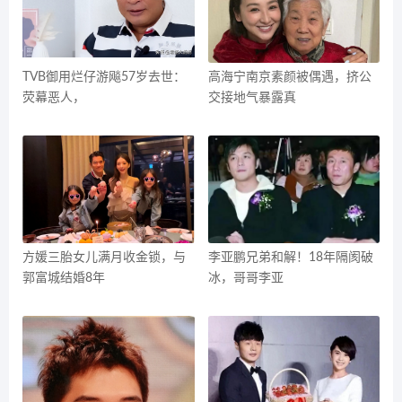
TVB御用烂仔游飚57岁去世：
高海宁南京素颜被偶遇，挤公
荧幕恶人，
交接地气暴露真
方媛三胎女儿满月收金锁，与
李亚鹏兄弟和解！18年隔阂破
郭富城结婚8年
冰，哥哥李亚