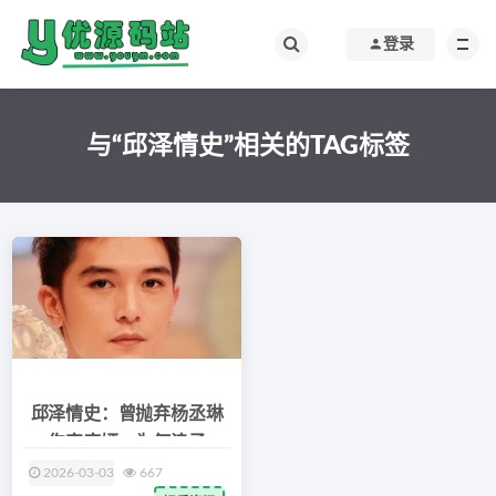
登录
与“邱泽情史”相关的TAG标签
邱泽情史：曾抛弃杨丞琳
伤害唐嫣，为何浪子
2026-03-03
667