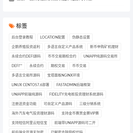
标签
后台登录教程
LOCATION配置
伪静态设置
企鹅养殖投资返利
多语言自定义产品系统
新币申购矿机理财
永续合约DEFI源码
币币交易期权合约
UNIAPP纯源码交易所
DEFI**
永续合约
期权交易
币币交易
多语言交易所源码
宝塔面板NGINX环境
LINUX CENTOS7.6部署
FASTADMIN后端框架
UNIAPP前端纯源码
FIDELITY充电桩投资理财系统源码
注册送资金功能
可自定义产品源码
三级分销系统
海外汽车电气投资理财源码
支持金币赛赏金赛VIP赛
支持短信阿里云短信宝
前端带UNIAPP源码可二开
前后端全开源无加密
已解密去除授权代码