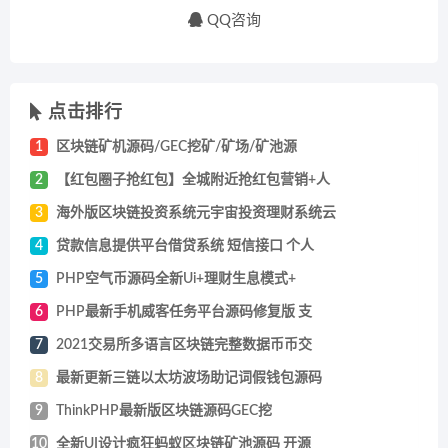
QQ咨询
点击排行
1
区块链矿机源码/GEC挖矿/矿场/矿池源
2
【红包圈子抢红包】全城附近抢红包营销+人
3
海外版区块链投资系统元宇宙投资理财系统云
4
贷款信息提供平台借贷系统 短信接口 个人
5
PHP空气币源码全新Ui+理财生息模式+
6
PHP最新手机威客任务平台源码修复版 支
7
2021交易所多语言区块链完整数据币币交
8
最新更新三链以太坊波场助记词假钱包源码
9
ThinkPHP最新版区块链源码GEC挖
10
全新UI设计疯狂蚂蚁区块链矿池源码 开源