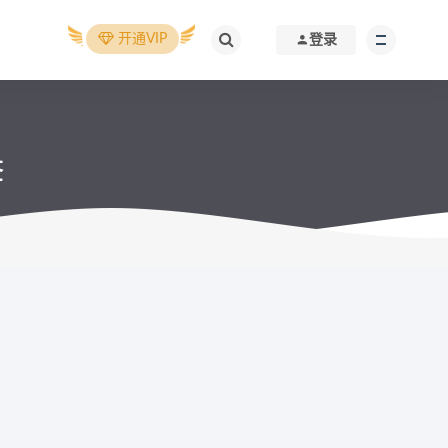
开通VIP
登录
签