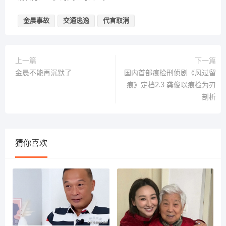
金晨事故
交通逃逸
代言取消
上一篇
下一篇
金晨不能再沉默了
国内首部痕检刑侦剧《风过留
痕》定档2.3 龚俊以痕检为刃
剖析
猜你喜欢