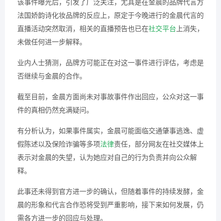
该事件曝光后，引发了广泛关注，尤其是在金晨的品牌代言方
法国娇韵诗化妆品牌的反应上，原定于今晚进行的金晨代言的
直播活动突然取消，相关的直播预告也已在
社交平台
上消失，
未做任何进一步解释。
业内人士猜测，品牌方可能正在对这一事件进行评估，考虑是
否继续与金晨的合作。
截至目前，金晨方面尚未对事故事件作出回应，公众对这一事
件的真相仍然充满疑问。
有分析认为，如果事件属实，金晨可能面临交通肇事逃逸、虚
假陈述以及保险诈骗等多项
法律
责任，部分网友在社交媒体上
表示对金晨的失望，认为她应对自己的行为负责并向公众解
释。
此事还未得到官方进一步的确认，但随着事件的持续发酵，金
晨的形象和代言合作恐将受到严重影响，接下来如何发展，仍
需各方进一步的回应与处理。