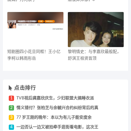
短剧圈四小花旦同框！王小亿
黎明情史：与李嘉欣最般配，
李柯以韩雨彤岳
舒淇王祖贤皆顶
点击排行
1
TVB视后龚嘉欣庆生，少妇联盟大搞睡衣派
2
情义错付？张柏芝与余毓兴合约纠纷背后的真
3
77 岁王刚的晚年：本以为有儿子能安度余
4
一边否认一边又被拍牵手逛街看电影，这次王