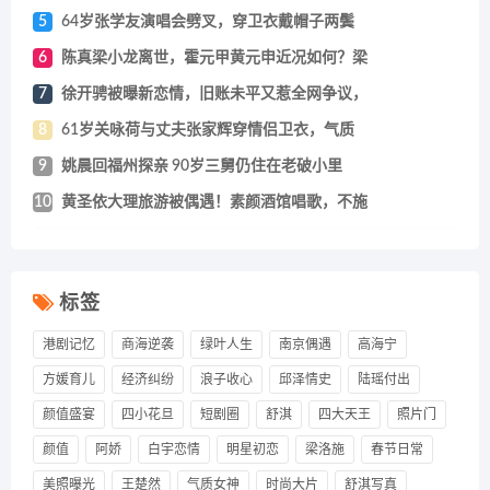
5
64岁张学友演唱会劈叉，穿卫衣戴帽子两鬓
6
陈真梁小龙离世，霍元甲黄元申近况如何？梁
7
徐开骋被曝新恋情，旧账未平又惹全网争议，
8
61岁关咏荷与丈夫张家辉穿情侣卫衣，气质
9
姚晨回福州探亲 90岁三舅仍住在老破小里
10
黄圣依大理旅游被偶遇！素颜酒馆唱歌，不施
标签
港剧记忆
商海逆袭
绿叶人生
南京偶遇
高海宁
方媛育儿
经济纠纷
浪子收心
邱泽情史
陆瑶付出
颜值盛宴
四小花旦
短剧圈
舒淇
四大天王
照片门
颜值
阿娇
白宇恋情
明星初恋
梁洛施
春节日常
美照曝光
王楚然
气质女神
时尚大片
舒淇写真