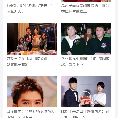
TVB御用烂仔游飚57岁去世：
高海宁南京素颜被偶遇，挤公
荧幕恶人，
交接地气暴露真
方媛三胎女儿满月收金锁，与
李亚鹏兄弟和解！18年隔阂破
郭富城结婚8年
冰，哥哥李亚
邱泽情史：曾抛弃杨丞琳伤害
陆瑶李荣浩四年感情内幕：同
唐嫣，为何浪子
居被弃抑郁，3