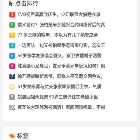
点击排行
1
TVB视后龚嘉欣庆生，少妇联盟大搞睡衣派
2
情义错付？张柏芝与余毓兴合约纠纷背后的真
3
77 岁王刚的晚年：本以为有儿子能安度余
4
一边否认一边又被拍牵手逛街看电影，这次王
5
64岁张学友演唱会劈叉，穿卫衣戴帽子两鬓
6
陈真梁小龙离世，霍元甲黄元申近况如何？梁
7
徐开骋被曝新恋情，旧账未平又惹全网争议，
8
61岁关咏荷与丈夫张家辉穿情侣卫衣，气质
9
姚晨回福州探亲 90岁三舅仍住在老破小里
10
黄圣依大理旅游被偶遇！素颜酒馆唱歌，不施
标签