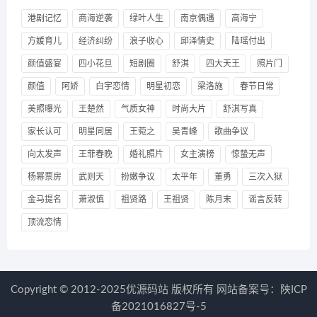
港剧记忆
商海逆袭
绿叶人生
南京偶遇
高海宁
方媛育儿
经济纠纷
浪子收心
邱泽情史
陆瑶付出
颜值盛宴
四小花旦
短剧圈
舒淇
四大天王
照片门
颜值
阿娇
白宇恋情
明星初恋
梁洛施
春节日常
美照曝光
王楚然
气质女神
时尚大片
舒淇写真
家长认可
明星同居
王菀之
吴青峰
歌曲争议
向太发声
王菲春晚
婚礼照片
女主演榜
惊蛰无声
杨幂票房
武则天
扮嫩争议
太平年
董勇
三次入狱
金马提名
萧淑慎
祖贤路
王祖贤
陈月末
谣言反转
顶流恋情
Copyright © 2012-2025优源码站 版权所有 网站备案号：
陕ICP
备2021016827号-5