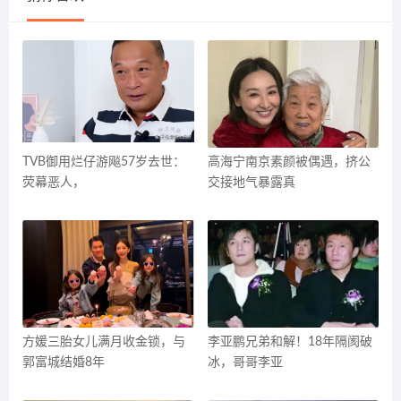
TVB御用烂仔游飚57岁去世：
高海宁南京素颜被偶遇，挤公
荧幕恶人，
交接地气暴露真
方媛三胎女儿满月收金锁，与
李亚鹏兄弟和解！18年隔阂破
郭富城结婚8年
冰，哥哥李亚