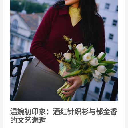
温婉初印象：酒红针织衫与郁金香
的文艺邂逅