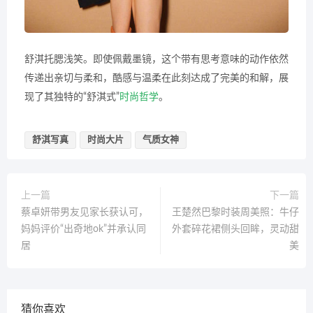
舒淇托腮浅笑。即使佩戴墨镜，这个带有思考意味的动作依然
传递出亲切与柔和，酷感与温柔在此刻达成了完美的和解，展
现了其独特的“舒淇式”
时尚哲学
。
舒淇写真
时尚大片
气质女神
上一篇
下一篇
蔡卓妍带男友见家长获认可，
王楚然巴黎时装周美照：牛仔
妈妈评价“出奇地ok”并承认同
外套碎花裙侧头回眸，灵动甜
居
美
猜你喜欢