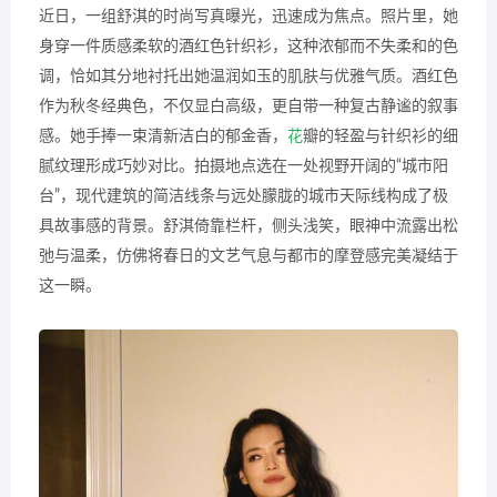
近日，一组舒淇的时尚写真曝光，迅速成为焦点。照片里，她
身穿一件质感柔软的酒红色针织衫，这种浓郁而不失柔和的色
调，恰如其分地衬托出她温润如玉的肌肤与优雅气质。酒红色
作为秋冬经典色，不仅显白高级，更自带一种复古静谧的叙事
感。她手捧一束清新洁白的郁金香，
花
瓣的轻盈与针织衫的细
腻纹理形成巧妙对比。拍摄地点选在一处视野开阔的“城市阳
台”，现代建筑的简洁线条与远处朦胧的城市天际线构成了极
具故事感的背景。舒淇倚靠栏杆，侧头浅笑，眼神中流露出松
弛与温柔，仿佛将春日的文艺气息与都市的摩登感完美凝结于
这一瞬。