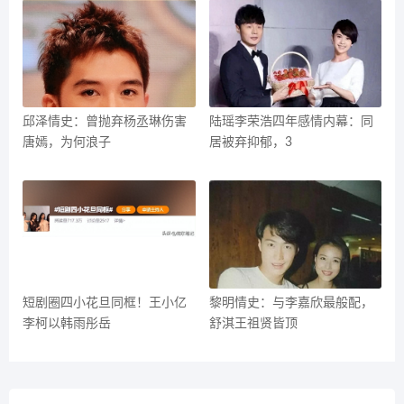
邱泽情史：曾抛弃杨丞琳伤害
陆瑶李荣浩四年感情内幕：同
唐嫣，为何浪子
居被弃抑郁，3
短剧圈四小花旦同框！王小亿
黎明情史：与李嘉欣最般配，
李柯以韩雨彤岳
舒淇王祖贤皆顶