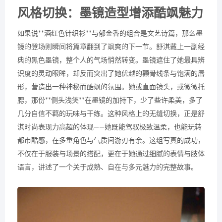
风格切换：墨镜造型增添酷飒魅力
如果说**酒红色针织衫**与郁金香的组合是文艺诗篇，那么墨
镜的登场则瞬间将篇章翻到了飒爽的下一节。舒淇戴上一副经
典的黑色墨镜，整个人的气场悄然转变。墨镜遮住了她最具辨
识度的灵动眼眸，却反而突出了她优越的颧骨线条与饱满的唇
形，营造出一种神秘而酷飒的氛围。她或直面镜头，或微微托
腮，那份**侧头浅笑**在墨镜的加持下，少了些许柔美，多了
几分自信不羁的玩味与干练。这种风格上的无缝切换，正是舒
淇时尚表现力高超的体现——她既能驾驭极致温柔，也能玩转
都市酷感，在多重角色与气质间游刃有余。这组写真的成功，
不仅在于服装与场景的搭配，更在于她通过细腻的表情与肢体
语言，讲述了一个关于成熟、自在与多元魅力的完整故事。