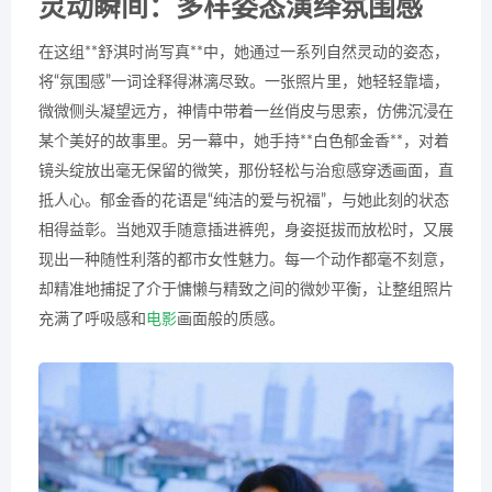
灵动瞬间：多样姿态演绎氛围感
在这组**舒淇时尚写真**中，她通过一系列自然灵动的姿态，
将“氛围感”一词诠释得淋漓尽致。一张照片里，她轻轻靠墙，
微微侧头凝望远方，神情中带着一丝俏皮与思索，仿佛沉浸在
某个美好的故事里。另一幕中，她手持**白色郁金香**，对着
镜头绽放出毫无保留的微笑，那份轻松与治愈感穿透画面，直
抵人心。郁金香的花语是“纯洁的爱与祝福”，与她此刻的状态
相得益彰。当她双手随意插进裤兜，身姿挺拔而放松时，又展
现出一种随性利落的都市女性魅力。每一个动作都毫不刻意，
却精准地捕捉了介于慵懒与精致之间的微妙平衡，让整组照片
充满了呼吸感和
电影
画面般的质感。