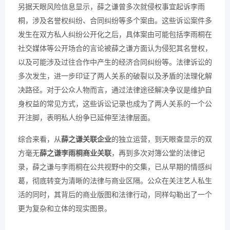
另据天眼风险信息显示，薛之谦曾多次就侵权事宜起诉李雨
桐，涉及名誉权纠纷、合同纠纷等多个案由。这些诉讼案件多
发生在双方私人纠纷公开化之后，具体案由可能包括李雨桐在
社交媒体等公开场合的言论被薛之谦方面认为侵犯其名誉权，
以及可能涉及过往合作中产生的经济合同纠纷等。法律诉讼的
多次发生，进一步印证了两人关系的破裂以及矛盾的法理化解
决路径。对于公众人物而言，通过法律途径解决争议是维护自
身权益的常见方式，这些诉讼记录也成为了两人关系的一个公
开注脚，表明私人纷争已延伸至法律层面。
综合来看，从
薛之谦关联企业
的独立运营，到天眼查显示的双
方毫无
薛之谦李雨桐商业关联
，再到多次对簿公堂的法律记
录，薛之谦与李雨桐在公共视野中的交集，已从早期的情感纠
葛，彻底转变为清晰的法律与商业区隔。公众在关注艺人私生
活的同时，其背后的商业版图和法律行动，同样勾勒出了一个
更为复杂和立体的现实图景。