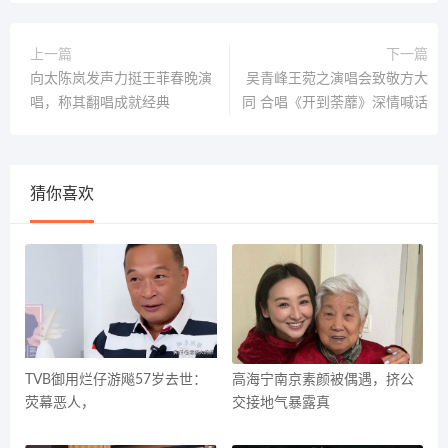
上一篇
下一篇
向太陈岚发声力挺王菲春晚演
吴青峰王菀之演唱会致敬方大
唱，称其翻唱成就经典
同 合唱《开到荼蘼》深情喊话
猜你喜欢
TVB御用烂仔游飚57岁去世：
高海宁南京素颜被偶遇，挤公
荧幕恶人，
交接地气暴露真