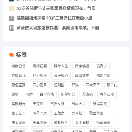
8
61岁关咏荷与丈夫张家辉穿情侣卫衣，气质
9
姚晨回福州探亲 90岁三舅仍住在老破小里
10
黄圣依大理旅游被偶遇！素颜酒馆唱歌，不施
标签
港剧记忆
商海逆袭
绿叶人生
南京偶遇
高海宁
方媛育儿
经济纠纷
浪子收心
邱泽情史
陆瑶付出
颜值盛宴
四小花旦
短剧圈
舒淇
四大天王
照片门
颜值
阿娇
白宇恋情
明星初恋
梁洛施
春节日常
美照曝光
王楚然
气质女神
时尚大片
舒淇写真
家长认可
明星同居
王菀之
吴青峰
歌曲争议
向太发声
王菲春晚
婚礼照片
女主演榜
惊蛰无声