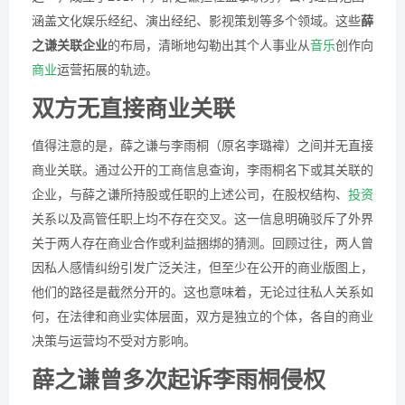
涵盖文化娱乐经纪、演出经纪、影视策划等多个领域。这些
薛
之谦关联企业
的布局，清晰地勾勒出其个人事业从
音乐
创作向
商业
运营拓展的轨迹。
双方无直接商业关联
值得注意的是，薛之谦与李雨桐（原名李璐褘）之间并无直接
商业关联。通过公开的工商信息查询，李雨桐名下或其关联的
企业，与薛之谦所持股或任职的上述公司，在股权结构、
投资
关系以及高管任职上均不存在交叉。这一信息明确驳斥了外界
关于两人存在商业合作或利益捆绑的猜测。回顾过往，两人曾
因私人感情纠纷引发广泛关注，但至少在公开的商业版图上，
他们的路径是截然分开的。这也意味着，无论过往私人关系如
何，在法律和商业实体层面，双方是独立的个体，各自的商业
决策与运营均不受对方影响。
薛之谦曾多次起诉李雨桐侵权