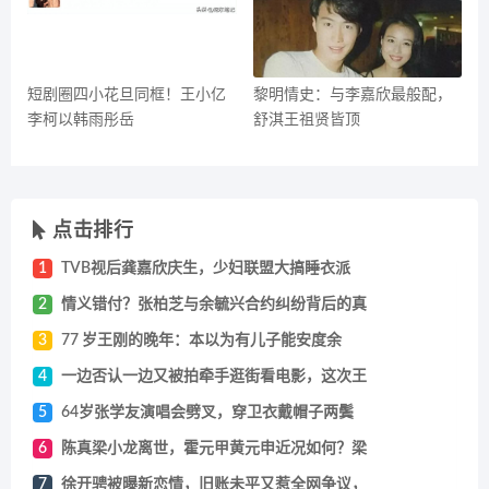
短剧圈四小花旦同框！王小亿
黎明情史：与李嘉欣最般配，
李柯以韩雨彤岳
舒淇王祖贤皆顶
点击排行
1
TVB视后龚嘉欣庆生，少妇联盟大搞睡衣派
2
情义错付？张柏芝与余毓兴合约纠纷背后的真
3
77 岁王刚的晚年：本以为有儿子能安度余
4
一边否认一边又被拍牵手逛街看电影，这次王
5
64岁张学友演唱会劈叉，穿卫衣戴帽子两鬓
6
陈真梁小龙离世，霍元甲黄元申近况如何？梁
7
徐开骋被曝新恋情，旧账未平又惹全网争议，