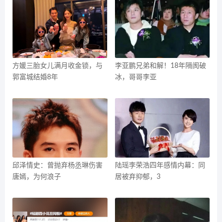
方媛三胎女儿满月收金锁，与
李亚鹏兄弟和解！18年隔阂破
郭富城结婚8年
冰，哥哥李亚
邱泽情史：曾抛弃杨丞琳伤害
陆瑶李荣浩四年感情内幕：同
唐嫣，为何浪子
居被弃抑郁，3