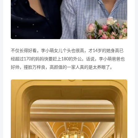
不仅长得好看，李小萌女儿个头也很高，才14岁的她身高已
经超过170的妈妈快要赶上180的外公。话说，李小萌爸爸也
好帅，撞脸万梓良，高颜值的一家人真的是太养眼了。