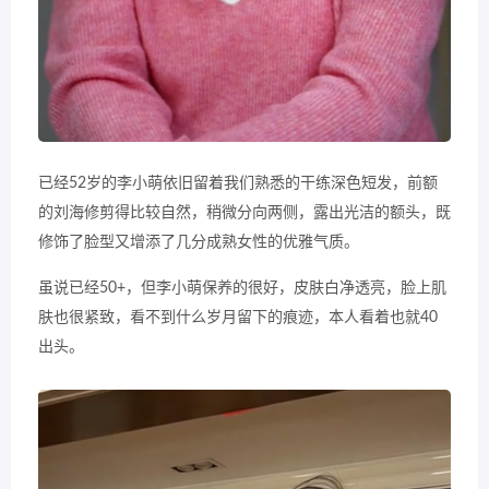
已经52岁的李小萌依旧留着我们熟悉的干练深色短发，前额
的刘海修剪得比较自然，稍微分向两侧，露出光洁的额头，既
修饰了脸型又增添了几分成熟女性的优雅气质。
虽说已经50+，但李小萌保养的很好，皮肤白净透亮，脸上肌
肤也很紧致，看不到什么岁月留下的痕迹，本人看着也就40
出头。