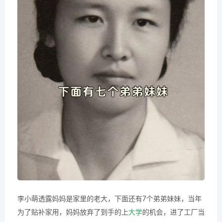
李小萌透露妈妈是家里的老大，下面还有7个弟弟妹妹，当年
为了贴补家用，妈妈放弃了到手的上
大学
的机会，进了工厂当