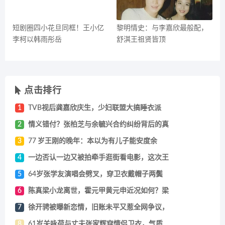
短剧圈四小花旦同框！王小亿
黎明情史：与李嘉欣最般配，
李柯以韩雨彤岳
舒淇王祖贤皆顶
点击排行
1
TVB视后龚嘉欣庆生，少妇联盟大搞睡衣派
2
情义错付？张柏芝与余毓兴合约纠纷背后的真
3
77 岁王刚的晚年：本以为有儿子能安度余
4
一边否认一边又被拍牵手逛街看电影，这次王
5
64岁张学友演唱会劈叉，穿卫衣戴帽子两鬓
6
陈真梁小龙离世，霍元甲黄元申近况如何？梁
7
徐开骋被曝新恋情，旧账未平又惹全网争议，
8
61岁关咏荷与丈夫张家辉穿情侣卫衣，气质