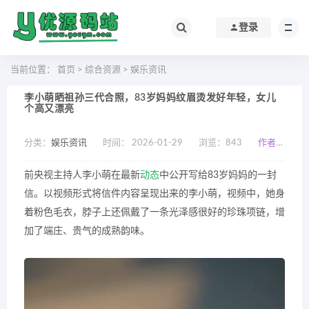
登录
当前位置：
首页
>
综合资源
>
娱乐资讯
李小萌晒祖孙三代合照，83岁妈妈纹眉烫发好年轻，女儿
个高又漂亮
分类：
娱乐资讯
时间： 2026-01-29
浏览：
843
作者：小编
前央视主持人李小萌在最新
动态
中公开写给83岁妈妈的一封
信。以视频形式将信件内容呈现出来的李小萌，视频中，她身
着粉色毛衣，脖子上还佩戴了一条光泽感很好的珍珠项链，增
加了端庄、贵气的成熟韵味。