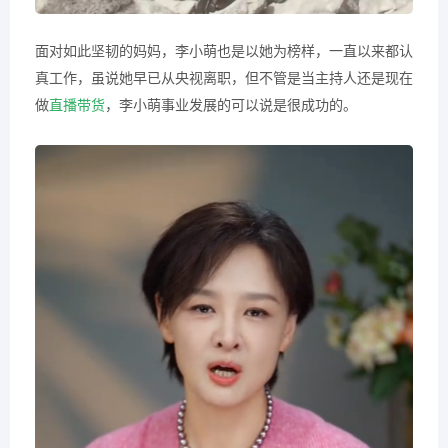
面对如此坚韧的妈妈，李小萌也是以她为榜样，一直以来都认
真工作，虽说她早已从央视离职，但不管是当主持人还是现在
做
直播带货
，李小萌事业发展的可以说是很成功的。