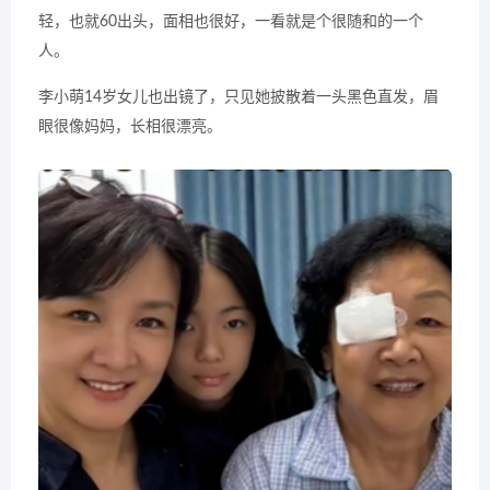
轻，也就60出头，面相也很好，一看就是个很随和的一个
人。
李小萌14岁女儿也出镜了，只见她披散着一头黑色直发，眉
眼很像妈妈，长相很漂亮。