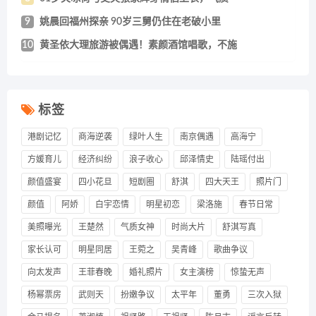
9
姚晨回福州探亲 90岁三舅仍住在老破小里
10
黄圣依大理旅游被偶遇！素颜酒馆唱歌，不施
标签
港剧记忆
商海逆袭
绿叶人生
南京偶遇
高海宁
方媛育儿
经济纠纷
浪子收心
邱泽情史
陆瑶付出
颜值盛宴
四小花旦
短剧圈
舒淇
四大天王
照片门
颜值
阿娇
白宇恋情
明星初恋
梁洛施
春节日常
美照曝光
王楚然
气质女神
时尚大片
舒淇写真
家长认可
明星同居
王菀之
吴青峰
歌曲争议
向太发声
王菲春晚
婚礼照片
女主演榜
惊蛰无声
杨幂票房
武则天
扮嫩争议
太平年
董勇
三次入狱