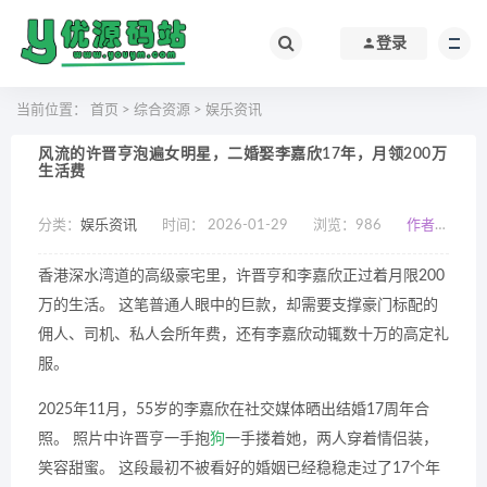
登录
当前位置：
首页
>
综合资源
>
娱乐资讯
风流的许晋亨泡遍女明星，二婚娶李嘉欣17年，月领200万
生活费
分类：
娱乐资讯
时间： 2026-01-29
浏览：
986
作者：小编
香港深水湾道的高级豪宅里，许晋亨和李嘉欣正过着月限200
万的生活。 这笔普通人眼中的巨款，却需要支撑豪门标配的
佣人、司机、私人会所年费，还有李嘉欣动辄数十万的高定礼
服。
2025年11月，55岁的李嘉欣在社交媒体晒出结婚17周年合
照。 照片中许晋亨一手抱
狗
一手搂着她，两人穿着情侣装，
笑容甜蜜。 这段最初不被看好的婚姻已经稳稳走过了17个年