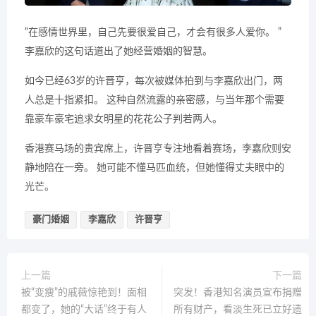
“在感情世界里，自己先要很爱自己，才会有很多人爱你。 ”
李嘉欣的这句话道出了她经营婚姻的智慧。
如今已经63岁的许晋亨，每次被媒体拍到与李嘉欣出门，两
人总是十指紧扣。 这种自然流露的亲密感，与当年那个需要
靠豪车豪宅追求女明星的花花公子判若两人。
香港赛马场的贵宾席上，许晋亨专注地看着赛场，李嘉欣则安
静地陪在一旁。 她可能不懂马匹血统，但她懂得丈夫眼中的
光芒。
豪门婚姻
李嘉欣
许晋亨
上一篇
下一篇
被“变瘦”的戚薇惊艳到！面相
突发！香港知名演员宣布捐赠
都变了，她的“大话”终于有人
所有财产，看淡生死已立好遗