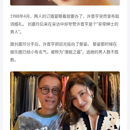
1988年4月，两人的订婚宴眼看就要办了，许晋亨突然宣布取
消婚礼。 刘嘉玲后来在采访中却夸赞许晋亨是个“非常绅士的
男人”。
跟刘嘉玲分手后，许晋亨把目光投向了黎姿。 黎姿那时候在
娱乐圈已经小有名气，被称为“港姐之最”，追她的男人数不胜
数。