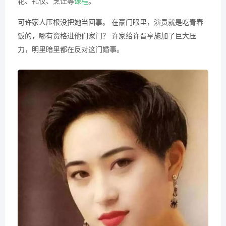
花、礼仪、烹饪等
课程
。
可许家人压根没把她当回事。 在豪门眼里，演员就是吃青春
饭的，哪有资格进他们家门？ 许家给许晋亨施加了巨大压
力，明里暗里都在反对这门婚事。