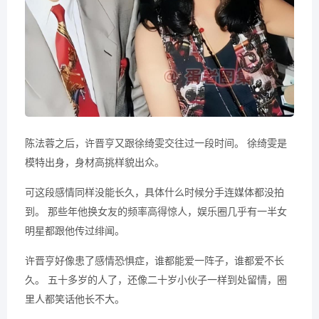
陈法蓉之后，许晋亨又跟徐绮雯交往过一段时间。 徐绮雯是
模特出身，身材高挑样貌出众。
可这段感情同样没能长久，具体什么时候分手连媒体都没拍
到。 那些年他换女友的频率高得惊人，娱乐圈几乎有一半女
明星都跟他传过绯闻。
许晋亨好像患了感情恐惧症，谁都能爱一阵子，谁都爱不长
久。 五十多岁的人了，还像二十岁小伙子一样到处留情，圈
里人都笑话他长不大。