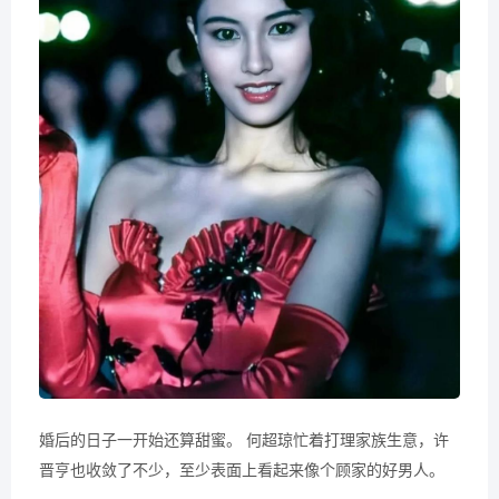
婚后的日子一开始还算甜蜜。 何超琼忙着打理家族生意，许
晋亨也收敛了不少，至少表面上看起来像个顾家的好男人。