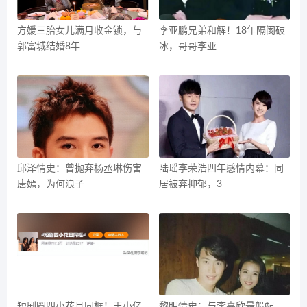
方媛三胎女儿满月收金锁，与
李亚鹏兄弟和解！18年隔阂破
郭富城结婚8年
冰，哥哥李亚
邱泽情史：曾抛弃杨丞琳伤害
陆瑶李荣浩四年感情内幕：同
唐嫣，为何浪子
居被弃抑郁，3
短剧圈四小花旦同框！王小亿
黎明情史：与李嘉欣最般配，