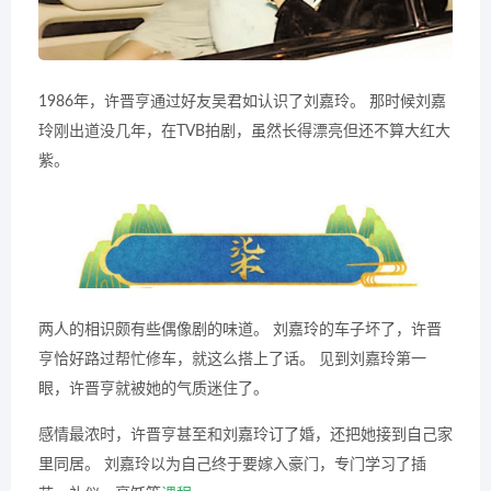
1986年，许晋亨通过好友吴君如认识了刘嘉玲。 那时候刘嘉
玲刚出道没几年，在TVB拍剧，虽然长得漂亮但还不算大红大
紫。
两人的相识颇有些偶像剧的味道。 刘嘉玲的车子坏了，许晋
亨恰好路过帮忙修车，就这么搭上了话。 见到刘嘉玲第一
眼，许晋亨就被她的气质迷住了。
感情最浓时，许晋亨甚至和刘嘉玲订了婚，还把她接到自己家
里同居。 刘嘉玲以为自己终于要嫁入豪门，专门学习了插