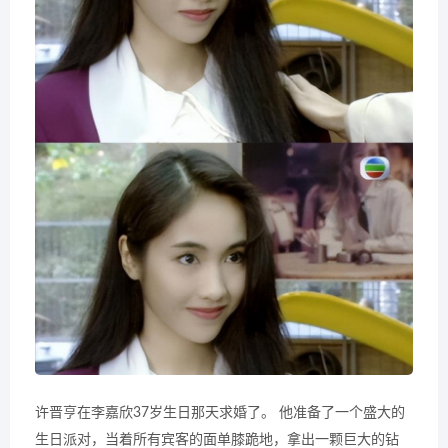
许晋亨在李嘉欣37岁生日那天求婚了。 他准备了一个盛大的
生日派对，当着所有宾客的面单膝跪地，拿出一颗巨大的钻