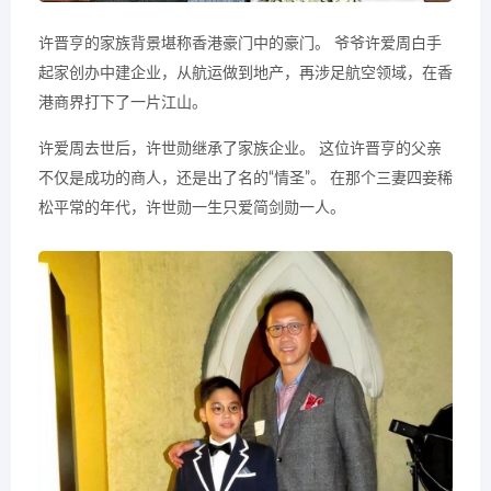
许晋亨的家族背景堪称香港豪门中的豪门。 爷爷许爱周白手
起家创办中建企业，从航运做到地产，再涉足航空领域，在香
港商界打下了一片江山。
许爱周去世后，许世勋继承了家族企业。 这位许晋亨的父亲
不仅是成功的商人，还是出了名的“情圣”。 在那个三妻四妾稀
松平常的年代，许世勋一生只爱简剑勋一人。