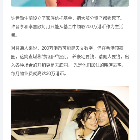
许世勋生前设立了家族信托基金，把大部分资产都锁死了。
许晋亨和李嘉欣每月只能从基金中领取200万港币作为生活
费。
对普通人来说，200万港币可能是天文数字，但在香港顶豪
圈，这简直堪称“贫困户”级别。 养豪宅要钱，请佣人要钱，出
入各种场合的开销更是无底洞。 光是他们居住的晓庐豪宅，
每月物业费就高达30万港币。