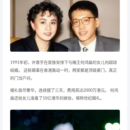
1991年初，许晋亨在家族安排下与赌王何鸿燊的女儿何超琼
结婚。 这桩婚事在香港轰动一时，两家都是顶级豪门，真正
的门当户对。
婚礼极尽奢华，连续摆了三天，费用高达2000万港元。 何鸿
燊还给女儿准备了10亿港币的嫁妆，堪称世纪婚礼。