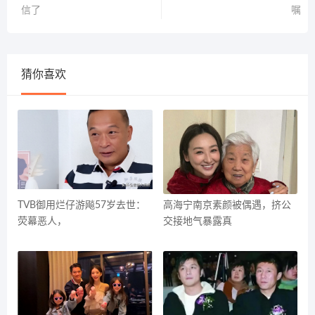
信了
嘱
猜你喜欢
TVB御用烂仔游飚57岁去世：
高海宁南京素颜被偶遇，挤公
荧幕恶人，
交接地气暴露真