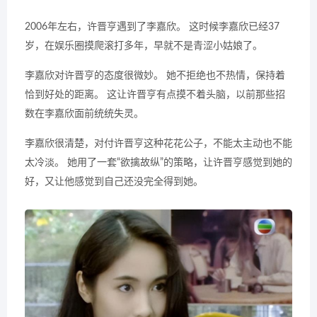
2006年左右，许晋亨遇到了李嘉欣。 这时候李嘉欣已经37
岁，在娱乐圈摸爬滚打多年，早就不是青涩小姑娘了。
李嘉欣对许晋亨的态度很微妙。 她不拒绝也不热情，保持着
恰到好处的距离。 这让许晋亨有点摸不着头脑，以前那些招
数在李嘉欣面前统统失灵。
李嘉欣很清楚，对付许晋亨这种花花公子，不能太主动也不能
太冷淡。 她用了一套“欲擒故纵”的策略，让许晋亨感觉到她的
好，又让他感觉到自己还没完全得到她。