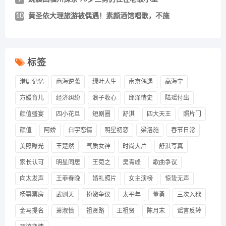
10
黄圣依大理旅游被偶遇！素颜酒馆唱歌，不施
标签
港剧记忆
商海逆袭
绿叶人生
南京偶遇
高海宁
方媛育儿
经济纠纷
浪子收心
邱泽情史
陆瑶付出
颜值盛宴
四小花旦
短剧圈
舒淇
四大天王
照片门
颜值
阿娇
白宇恋情
明星初恋
梁洛施
春节日常
美照曝光
王楚然
气质女神
时尚大片
舒淇写真
家长认可
明星同居
王菀之
吴青峰
歌曲争议
向太发声
王菲春晚
婚礼照片
女主演榜
惊蛰无声
杨幂票房
武则天
扮嫩争议
太平年
董勇
三次入狱
金马提名
萧淑慎
祖贤路
王祖贤
陈月末
谣言反转