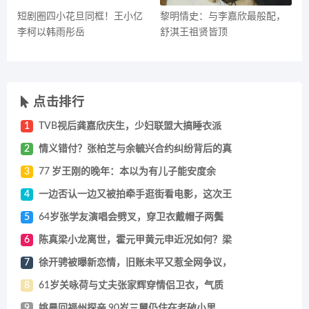
短剧圈四小花旦同框！王小亿
黎明情史：与李嘉欣最般配，
李柯以韩雨彤岳
舒淇王祖贤皆顶
点击排行
1
TVB视后龚嘉欣庆生，少妇联盟大搞睡衣派
2
情义错付？张柏芝与余毓兴合约纠纷背后的真
3
77 岁王刚的晚年：本以为有儿子能安度余
4
一边否认一边又被拍牵手逛街看电影，这次王
5
64岁张学友演唱会劈叉，穿卫衣戴帽子两鬓
6
陈真梁小龙离世，霍元甲黄元申近况如何？梁
7
徐开骋被曝新恋情，旧账未平又惹全网争议，
8
61岁关咏荷与丈夫张家辉穿情侣卫衣，气质
9
姚晨回福州探亲 90岁三舅仍住在老破小里