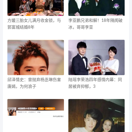
方媛三胎女儿满月收金锁，与
李亚鹏兄弟和解！18年隔阂破
郭富城结婚8年
冰，哥哥李亚
邱泽情史：曾抛弃杨丞琳伤害
陆瑶李荣浩四年感情内幕：同
唐嫣，为何浪子
居被弃抑郁，3