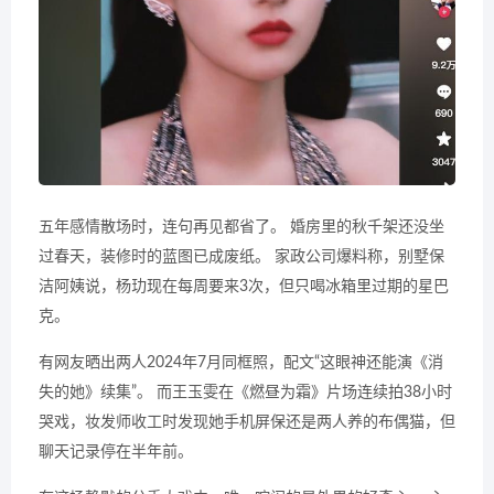
五年感情散场时，连句再见都省了。 婚房里的秋千架还没坐
过春天，装修时的蓝图已成废纸。 家政公司爆料称，别墅保
洁阿姨说，杨玏现在每周要来3次，但只喝冰箱里过期的星巴
克。
有网友晒出两人2024年7月同框照，配文“这眼神还能演《消
失的她》续集”。 而王玉雯在《燃昼为霜》片场连续拍38小时
哭戏，妆发师收工时发现她手机屏保还是两人养的布偶猫，但
聊天记录停在半年前。