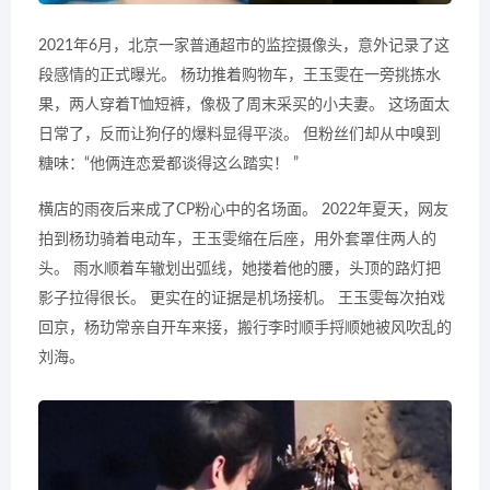
2021年6月，北京一家普通超市的监控摄像头，意外记录了这
段感情的正式曝光。 杨玏推着购物车，王玉雯在一旁挑拣水
果，两人穿着T恤短裤，像极了周末采买的小夫妻。 这场面太
日常了，反而让狗仔的爆料显得平淡。 但粉丝们却从中嗅到
糖味：“他俩连恋爱都谈得这么踏实！ ”
横店的雨夜后来成了CP粉心中的名场面。 2022年夏天，网友
拍到杨玏骑着电动车，王玉雯缩在后座，用外套罩住两人的
头。 雨水顺着车辙划出弧线，她搂着他的腰，头顶的路灯把
影子拉得很长。 更实在的证据是机场接机。 王玉雯每次拍戏
回京，杨玏常亲自开车来接，搬行李时顺手捋顺她被风吹乱的
刘海。