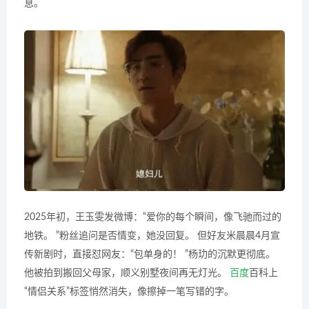
息。
2025年初，王玉雯发微博：“爱你的每个瞬间，像飞驰而过的
地铁。 ”粉丝追问是否情变，她没回复。 但好友米晨晨4月宣
传新剧时，直接怼网友：“包单身的！ ”杨玏的沉默更彻底。
他被拍到搬回父母家，顺义别墅夜间再无灯光。
百度
百科上
“情侣关系”标签悄然消失，像擦掉一笔写错的字。