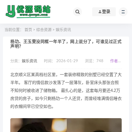
登录
当前位置：
首页
>
综合资源
>
娱乐资讯
杨玏、王玉雯没同框一年半了，网上说分了，可谁见过正式
声明？
分类：
娱乐资讯
时间： 2026-01-29
浏览：
748
作者：小编
北京顺义区某高档社区里，一套装修精致的别墅已经空置了大
半年。 客厅的情侣款沙发落了一层薄灰，卧室床头那张合照
不知何时被收进了储物箱。 最扎心的是，这套每月要还4.2万
房贷的房子，如今只剩杨玏一个人还贷，而曾经堆满情侣睡衣
的衣帽间早已空空如也。