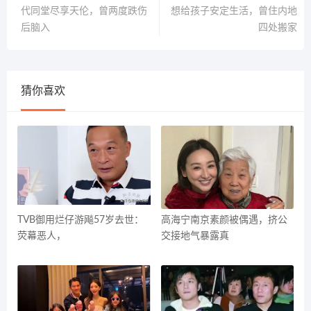
代同堂尽享天伦，曾两度跌伤
想给孩子安定生活，曾住内地
后脑入
四处搬家
猜你喜欢
TVB御用烂仔游飚57岁去世：
高海宁南京素颜被偶遇，挤公
荧幕恶人，
交接地气暴露真