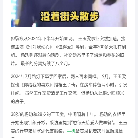
但裂痕从2024年下半年开始显现。 王玉雯事业突然加速，接
连主演《别对我动心》《值得爱》等剧，全年300多天扎在剧
组。 杨玏则逐渐转向话剧，社交动态里多了烘焙和养花的照
片。 最长的分离持续了八个月。
2024年7月路灯下牵手回家后，两人再未同框。 9月，王玉雯
探班《你给我的喜欢》搭档王子奇，在房车停留两小时，引发
绯闻。 虽然工作室澄清是工作交流，但杨玏从此很少回顺义
的房子。
38岁的杨玏和28岁的王玉雯，中间隔着十年。 杨玏的衣柜里
开始出现针织开衫，采访里提到“想每天给爱人做早餐”。 王玉
雯的行李箱却塞满代言服装，
手机
备忘录记着跨时区航班信