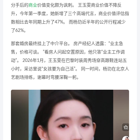
分手后的
商业
价值变化颇为讽刺。 王玉雯商业价值不降反
升，今年第一季度，她新增了三个高端代言，商业价值评估指
数相比去年同期上升了47%。 而杨玏近半年的公开行程减少
了62%。
那套婚房最终挂上了中介平台。 房产经纪人透露：“业主急
售，价格可谈。 ”看房人问起空置原因，他只答“业主工作调
动”。 2026年1月，王玉雯在巴黎时装周秀场穿高跟鞋连站五
小时，采访里说“女孩要为自己活”。 同一时间，杨玏在北京人
艺剧场排练，谢幕时弯腰深鞠一躬。