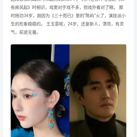
有疾风起》时相识，戏里对手戏不多，但戏外看对了眼。 那
时杨玏34岁，刚因为《三十而已》里的“陈屿”火了，演技派小
生的形象稳稳的。 王玉雯呢，24岁，还是新人，漂亮，有灵
气，前途无量。