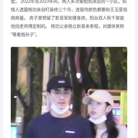
墅。 2022年至2023年间，两人多次被拍到进出同一小区，知
情人透露杨玏亲自盯装修三个月，连窗帘颜色都要和王玉雯视
频商量。 房子里预留了影音室和健身房，阳台双人秋千架是
他找老师傅定制的。 杨玏父亲杨立新曾来参观，对媒体笑称
“等着抱孙子”。