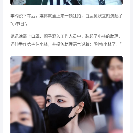
李昀锐下车后，媒体就涌上来一顿狂拍，白鹿见状立刻演起了
“小节目”。
她迅速戴上口罩、帽子混入工作人员中，装起了小林的助理，
还伸手作势护住小林，并模仿助理语气说着：“别挤小林了。”