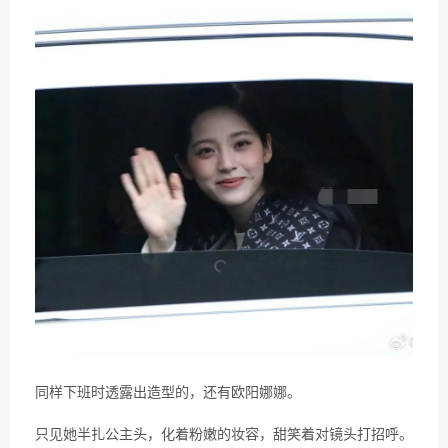
同样下班时透露出造型的，还有欧阳娜娜。
只见她半扎公主头，化着粉嫩的妆容，甜笑着对镜头打招呼。