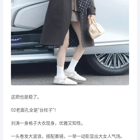
这把也是稳了。
02老面孔全是“台柱子”！
刘涛一身格子大衣现身，优雅又知性。
一头卷发大波浪，搭配墨镜，一举一动彰显出大女人气场。