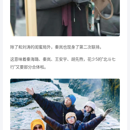
除了和刘涛的闺蜜局外，秦岚也现身了第二次联排。
这意味着秦海璐、秦岚、王安宇、胡先煦，花少5的“北斗七
行”又要部分合体啦。