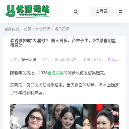
登录
当前位置：
首页
>
综合资源
>
娱乐资讯
春晚联排成“大漏勺”！熟人局多、台柱子少，2位颜霸明星
很意外
分类：
娱乐资讯
时间： 2026-01-29
浏览：
840
作者：小编
随着年关将近，2026
春晚彩排
的脚步也愈发密集起来。
这两天，第二次大联排刚结束，当天露面的明星，基本上确定
了今年的春晚阵容。