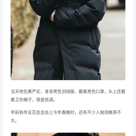
当天他包裹严实，身穿黑色羽绒服、戴着黑色口罩，头上还戴
着卫衣帽子，很是低调。
早前有传言范丞丞会上今年春晚时，还有不少人揣测概率不
大。