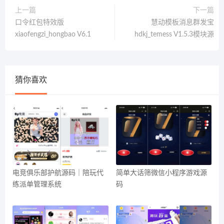
上一篇
下一篇
口令红包特效版
慧动模板消息群发宝
xiaofengzi_hongbao V6.1
hdkj_temess V1.5.3模块源
猜你喜欢
电竞俱乐部护航源码｜陪玩代
简单大话筛微信小程序游戏源
练派单管理系统
码