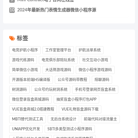
9
Mini-Contract电子合同在线签
10
2024年最新热门表情生成器微信小程序源
标签
电竞护航小程序
工作室管理平台
护航派单系统
游戏代练源码
电竞俱乐部陪玩系统
社交互动小游戏
简单微信小游戏
大话筛游戏源码
微信小程序游戏源码
开源版本前端H5编译版
公众号源码带教程
陪聊源码
树洞源码
公众号约玩树洞系统
手机号登录网页盲盒系统
微信登录盲盒商城源码
抽奖盲盒小程序打包APP
VUE盲盒商城2.0搭建教程
VUE礼物盲盒源码下载
MBTI替代测试工具
无后台系统设计
前端代码对接流量主
UNIAPP优化开发
SBTI多类型测试小程序源码