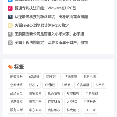
6
博通专利执法升级：VMware在UPC首
7
从逆龄黑科技到粉丝退坑：田朴珺面霜直播翻
8
火狐Firefox浏览器计划在150稳定
9
王腾回应新公司是否接入小米米家：必须接
10
英国上诉法院裁定：网游金币属于财产，盗窃
标签
能效提升
6G基础
欧洲专利
博通策略
专利执法
空间计算
双芯片
XR旗舰
AI新品
广告屏蔽
AI审核
品牌安全
豪宅交易
扎克伯格
哈啰招聘
年龄歧视
招聘致歉
搜索广告
百度财报
太空5G
星链升级
服务中断
中东冲突
商标维权
科大讯飞
PC市场