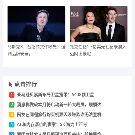
马斯克X平台招商文件曝光：强
扎克伯格1.7亿美元创纪录购入
调品牌安全，
迈阿密豪宅
点击排行
1
亚马逊贝索斯布局卫星宽带：5408颗卫星
2
消息称微软本月将启动新一轮大裁员，规模达
3
网友在同程旅行购买机票因涉嫌欺诈无法登机
4
AI 和内存涨价的赢家：SK 海力士正考
5
贾国龙转发人民日报评论西贝关店：转换思维