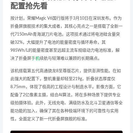
配置抢先看
按计划，荣耀Magic V6国行版将于3月10日在深圳发布。作为
折叠屏旗舰技术的集大成者，其核心亮点之一是搭载了全新一
代7150mAh青海湖刀片电池。这项技术通过将电池硅含量突
破32%，大幅提升了电池的能量密度与循环寿命，其
985Wh/L的能量密度甚至远超主流车规级动力电池标准，解
决了折叠屏
手机
续航与轻薄难以兼顾的长期痛点。
该机搭载第五代高通骁龙8至尊版芯片，提供澎湃性能。在如
此强大的配置下，整机重量却轻至219g，折叠状态厚度仅
8.75mm，体现了极高的工程设计与制造水平。影像方面，它
配备了2亿像素主摄，结合AI算法，将在多种场景下提供专业
级拍摄体验。此外，无线充电、满级防水及北斗卫星通信等全
能功能的加入，确保了其在各种极端环境下的可靠性与实用
性，全面定义了新一代折叠屏旗舰的标准。