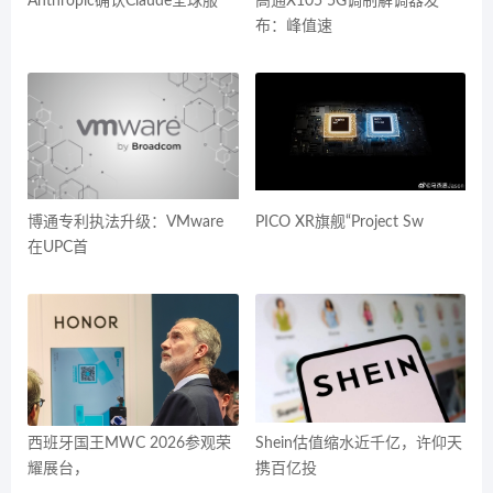
Anthropic确认Claude全球服
高通X105 5G调制解调器发
布：峰值速
博通专利执法升级：VMware
PICO XR旗舰“Project Sw
在UPC首
西班牙国王MWC 2026参观荣
Shein估值缩水近千亿，许仰天
耀展台，
携百亿投