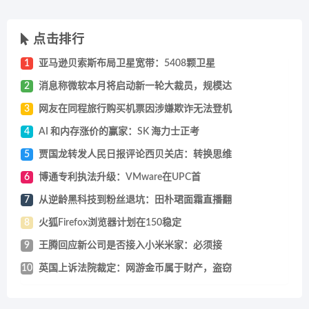
点击排行
1
亚马逊贝索斯布局卫星宽带：5408颗卫星
2
消息称微软本月将启动新一轮大裁员，规模达
3
网友在同程旅行购买机票因涉嫌欺诈无法登机
4
AI 和内存涨价的赢家：SK 海力士正考
5
贾国龙转发人民日报评论西贝关店：转换思维
6
博通专利执法升级：VMware在UPC首
7
从逆龄黑科技到粉丝退坑：田朴珺面霜直播翻
8
火狐Firefox浏览器计划在150稳定
9
王腾回应新公司是否接入小米米家：必须接
10
英国上诉法院裁定：网游金币属于财产，盗窃