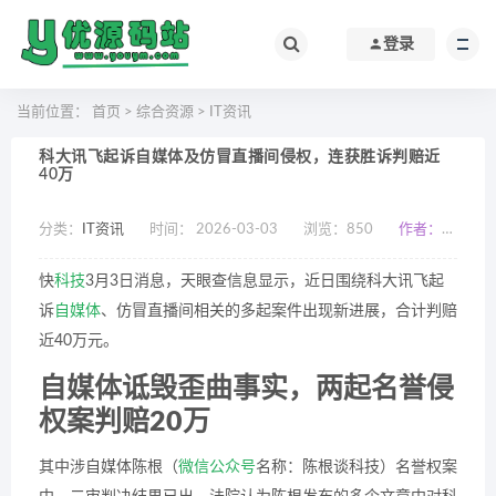
登录
当前位置：
首页
>
综合资源
>
IT资讯
科大讯飞起诉自媒体及仿冒直播间侵权，连获胜诉判赔近
40万
分类：
IT资讯
时间： 2026-03-03
浏览：
850
作者：小编
快
科技
3月3日消息，天眼查信息显示，近日围绕科大讯飞起
诉
自媒体
、仿冒直播间相关的多起案件出现新进展，合计判赔
近40万元。
自媒体诋毁歪曲事实，两起名誉侵
权案判赔20万
其中涉自媒体陈根（
微信公众号
名称：陈根谈科技）名誉权案