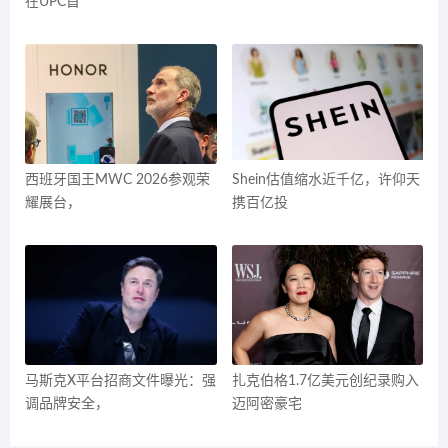
在UPC首
西班牙国王MWC 2026参观荣
Shein估值缩水近千亿，许仰天
耀展台，
携百亿投
马斯克X平台招商文件曝光：强
扎克伯格1.7亿美元创纪录购入
调品牌安全，
迈阿密豪宅