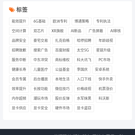
标签
能效提升
6G基础
欧洲专利
博通策略
专利执法
空间计算
双芯片
XR旗舰
AI新品
广告屏蔽
AI审核
品牌安全
豪宅交易
扎克伯格
哈啰招聘
年龄歧视
招聘致歉
搜索广告
百度财报
太空5G
星链升级
服务中断
中东冲突
商标维权
科大讯飞
PC市场
健康长寿
儿童医疗
公益基金
李国庆
安卓系统
会员专属
后台播放
本地生活
入口下线
快手外卖
效率提升
长按功能
微信技巧
价格歧视
机票涨价
内存超频
潮玩市场
股价反弹
水军抹黑
科沃斯
显卡供应
显卡安全
硬件市场
显卡盗窃