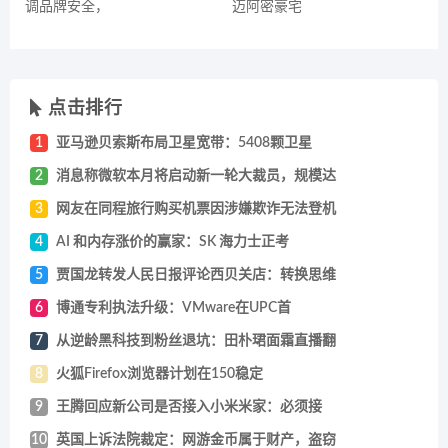
调品牌安全，
迈阿密豪宅
点击排行
1
亚马逊贝索斯布局卫星宽带：5408颗卫星
2
消息称微软本月将启动新一轮大裁员，规模达
3
网友在同程旅行购买机票因涉嫌欺诈无法登机
4
AI 和内存涨价的赢家：SK 海力士正考
5
贾国龙转发人民日报评论西贝关店：转换思维
6
博通专利执法升级：VMware在UPC首
7
从逆龄黑科技到粉丝退坑：田朴珺面霜直播翻
8
火狐Firefox浏览器计划在150稳定
9
王腾回应新公司是否接入小米米家：必须接
10
英国上诉法院裁定：网游金币属于财产，盗窃