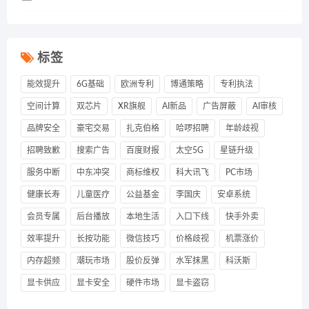
标签
能效提升
6G基础
欧洲专利
博通策略
专利执法
空间计算
双芯片
XR旗舰
AI新品
广告屏蔽
AI审核
品牌安全
豪宅交易
扎克伯格
哈啰招聘
年龄歧视
招聘致歉
搜索广告
百度财报
太空5G
星链升级
服务中断
中东冲突
商标维权
科大讯飞
PC市场
健康长寿
儿童医疗
公益基金
李国庆
安卓系统
会员专属
后台播放
本地生活
入口下线
快手外卖
效率提升
长按功能
微信技巧
价格歧视
机票涨价
内存超频
潮玩市场
股价反弹
水军抹黑
科沃斯
显卡供应
显卡安全
硬件市场
显卡盗窃