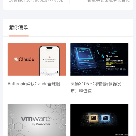
浏览器开发商被罚没126万元
物董事长回应争议言论
猜你喜欢
Anthropic确认Claude全球服
高通X105 5G调制解调器发
布：峰值速