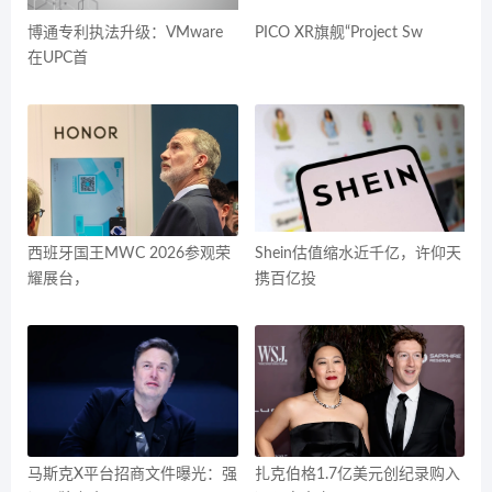
博通专利执法升级：VMware
PICO XR旗舰“Project Sw
在UPC首
西班牙国王MWC 2026参观荣
Shein估值缩水近千亿，许仰天
耀展台，
携百亿投
马斯克X平台招商文件曝光：强
扎克伯格1.7亿美元创纪录购入