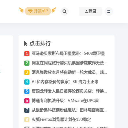
开通VIP
登录
点击排行
1
亚马逊贝索斯布局卫星宽带：5408颗卫星
2
网友在同程旅行购买机票因涉嫌欺诈无法登机
友
3
消息称微软本月将启动新一轮大裁员，规模达
4
AI 和内存涨价的赢家：SK 海力士正考
5
贾国龙转发人民日报评论西贝关店：转换思维
6
博通专利执法升级：VMware在UPC首
7
从逆龄黑科技到粉丝退坑：田朴珺面霜直播翻
8
火狐Firefox浏览器计划在150稳定