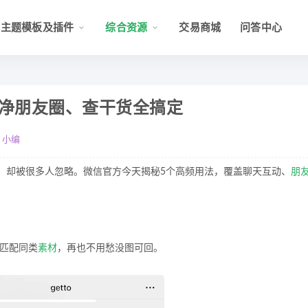
主题模板及插件
综合资源
交易商城
问答中心
清净朋友圈、查干货全搞定
：小编
巧，却被很多人忽略。微信官方今天揭秘5个高频用法，覆盖聊天互动、
朋
动匹配同类
素材
，再也不用愁没图可回。