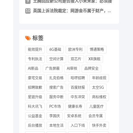
9
王腾回应新公司是否接入小米米家：必须接
10
英国上诉法院裁定：网游金币属于财产，盗窃
标签
能效提升
6G基础
欧洲专利
博通策略
专利执法
空间计算
双芯片
XR旗舰
AI新品
广告屏蔽
AI审核
品牌安全
豪宅交易
扎克伯格
哈啰招聘
年龄歧视
招聘致歉
搜索广告
百度财报
太空5G
星链升级
服务中断
中东冲突
商标维权
科大讯飞
PC市场
健康长寿
儿童医疗
公益基金
李国庆
安卓系统
会员专属
后台播放
本地生活
入口下线
快手外卖