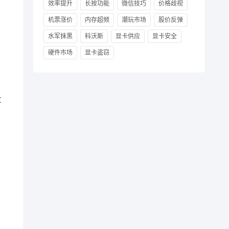
效率提升
长按功能
微信技巧
价格歧视
机票涨价
内存超频
潮玩市场
股价反弹
水军抹黑
科沃斯
显卡供应
显卡安全
硬件市场
显卡盗窃
友