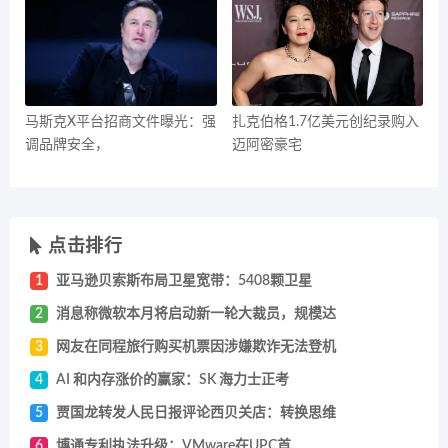
马斯克X平台招商文件曝光：强
扎克伯格1.7亿美元创纪录购入
调品牌安全，
迈阿密豪宅
点击排行
1
亚马逊贝索斯布局卫星宽带：5408颗卫星
2
消息称微软本月将启动新一轮大裁员，规模达
3
网友在同程旅行购买机票因涉嫌欺诈无法登机
4
AI 和内存涨价的赢家：SK 海力士正考
5
贾国龙转发人民日报评论西贝关店：转换思维
6
博通专利执法升级：VMware在UPC首