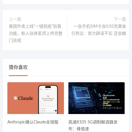
上一篇
下一篇
美团外卖上线“一镜到底”验真
一张手机SIM卡含0.02克黄金
功能，新入驻商家须上传完整
引热议：官方辟谣不实 还会触
门店视
猜你喜欢
Anthropic确认Claude全球服
高通X105 5G调制解调器发
布：峰值速