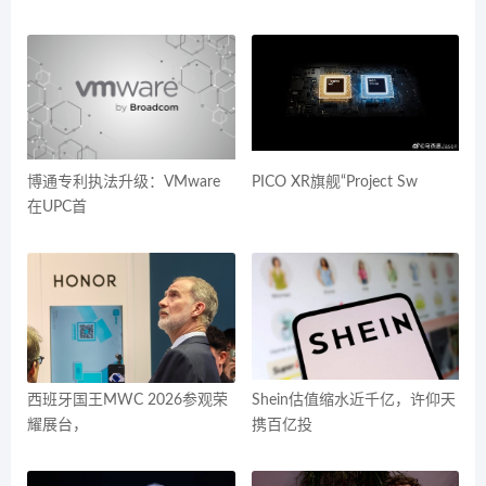
博通专利执法升级：VMware
PICO XR旗舰“Project Sw
在UPC首
西班牙国王MWC 2026参观荣
Shein估值缩水近千亿，许仰天
耀展台，
携百亿投