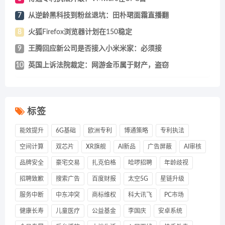
7
从逆龄黑科技到粉丝退坑：田朴珺面霜直播翻
8
火狐Firefox浏览器计划在150稳定
9
王腾回应新公司是否接入小米米家：必须接
10
英国上诉法院裁定：网游金币属于财产，盗窃
标签
能效提升
6G基础
欧洲专利
博通策略
专利执法
空间计算
双芯片
XR旗舰
AI新品
广告屏蔽
AI审核
品牌安全
豪宅交易
扎克伯格
哈啰招聘
年龄歧视
招聘致歉
搜索广告
百度财报
太空5G
星链升级
服务中断
中东冲突
商标维权
科大讯飞
PC市场
健康长寿
儿童医疗
公益基金
李国庆
安卓系统