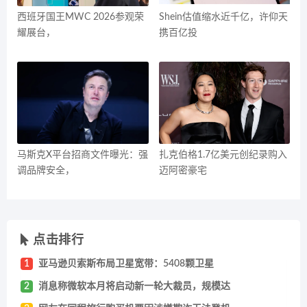
西班牙国王MWC 2026参观荣
Shein估值缩水近千亿，许仰天
耀展台，
携百亿投
马斯克X平台招商文件曝光：强
扎克伯格1.7亿美元创纪录购入
调品牌安全，
迈阿密豪宅
点击排行
1
亚马逊贝索斯布局卫星宽带：5408颗卫星
2
消息称微软本月将启动新一轮大裁员，规模达