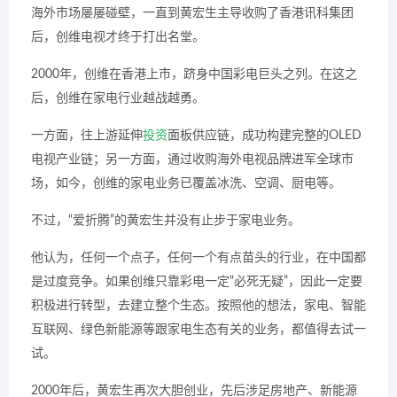
海外市场屡屡碰壁，一直到黄宏生主导收购了香港讯科集团
后，创维电视才终于打出名堂。
2000年，创维在香港上市，跻身中国彩电巨头之列。在这之
后，创维在家电行业越战越勇。
一方面，往上游延伸
投资
面板供应链，成功构建完整的OLED
电视产业链；另一方面，通过收购海外电视品牌进军全球市
场，如今，创维的家电业务已覆盖冰洗、空调、厨电等。
不过，“爱折腾”的黄宏生并没有止步于家电业务。
他认为，任何一个点子，任何一个有点苗头的行业，在中国都
是过度竞争。如果创维只靠彩电一定“必死无疑”，因此一定要
积极进行转型，去建立整个生态。按照他的想法，家电、智能
互联网、绿色新能源等跟家电生态有关的业务，都值得去试一
试。
2000年后，黄宏生再次大胆创业，先后涉足房地产、新能源