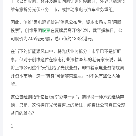
于《公司收购、合并及股份回购守则》停牌时，外界已猜测创
维有意拆分光伏业务上市，或推动家电与汽车业务重组。
因此，创维“家电退光伏进”消息公布后，资本市场立马“用脚
投票”，创维集团
股票
在复牌后高开约42%，截至撰稿日，公
司股价为7.09港元/股，总市值约133亿港元。
在当下的新能源风口中，将光伏业务拆分上市早已不是新鲜
事。但对于创维这位在家电行业深耕38年的老玩家来说，其
将上市公司这个“壳”让给了光伏业务，却带着家电业务彻底离
开资本市场，这一“转身”可谓非常坚决，也不免有些让人唏
嘘。
这位曾经剑指千亿目标的“彩电一哥”，选择换一种方式继续奔
跑，只是，这份押在光伏赛道上的赌注，能否让公司真正兑现
昔日的雄心？
1