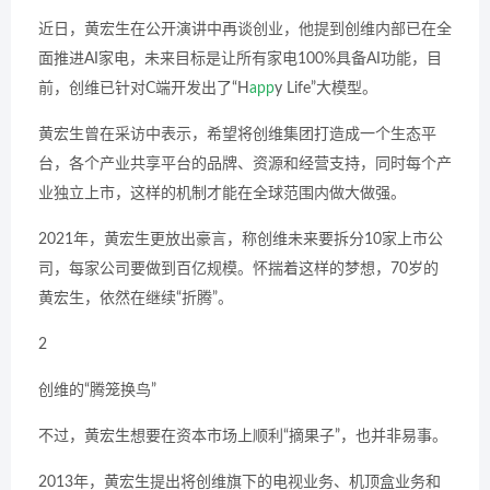
近日，黄宏生在公开演讲中再谈创业，他提到创维内部已在全
面推进AI家电，未来目标是让所有家电100%具备AI功能，目
前，创维已针对C端开发出了“H
app
y Life”大模型。
黄宏生曾在采访中表示，希望将创维集团打造成一个生态平
台，各个产业共享平台的品牌、资源和经营支持，同时每个产
业独立上市，这样的机制才能在全球范围内做大做强。
2021年，黄宏生更放出豪言，称创维未来要拆分10家上市公
司，每家公司要做到百亿规模。怀揣着这样的梦想，70岁的
黄宏生，依然在继续“折腾”。
2
创维的“腾笼换鸟”
不过，黄宏生想要在资本市场上顺利“摘果子”，也并非易事。
2013年，黄宏生提出将创维旗下的电视业务、机顶盒业务和