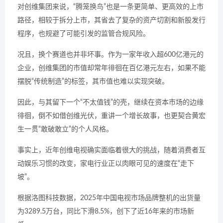
对创维集团来说，“腾笼换鸟”也是一条更简单、更高效的上市
路径，相较于拆分上市，其省去了复杂的资产切割和新股发行
程序，也规避了可能引发的监管合规风险。
况且，换个赛道也并非坏事。作为一家年收入超600亿港元的
企业，创维集团的市值却常年徘徊在百亿港元左右，如果不能
摆脱“传统制造”的标签，其市值也难以实现突破。
因此，与其留下一个“不太值钱”的壳，继续在资本市场的边缘
徘徊，倒不如借创维光伏，重讲一个增长故事，也更契合黄宏
生一贯“敢破敢立”的个人风格。
事实上，近年创维电视确实面临着很大的挑战，随着消费者互
动娱乐习惯的改变，家电行业正以肉眼可见的速度在“走下
坡”。
根据洛图科技数据，2025年中国电视市场品牌整机的出货量
为3289.5万台，同比下滑8.5%，创下了近16年来的市场新