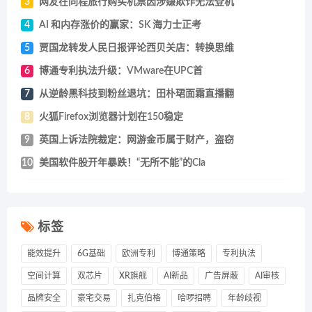
3
网友在同程旅行购买机票因涉嫌欺诈无法登机
4
AI 和内存涨价的赢家：SK 海力士正考
5
贾国龙转发人民日报评论西贝关店：转换思维
6
博通专利执法升级：VMware在UPC首
7
从逆龄黑科技到粉丝退坑：田朴珺面霜直播翻
8
火狐Firefox浏览器计划在150稳定
9
英国上诉法院裁定：网游金币属于财产，盗窃
10
美国软件股开年暴跌！“无所不能”的Cla
标签
能效提升
6G基础
欧洲专利
博通策略
专利执法
空间计算
双芯片
XR旗舰
AI新品
广告屏蔽
AI审核
品牌安全
豪宅交易
扎克伯格
哈啰招聘
年龄歧视