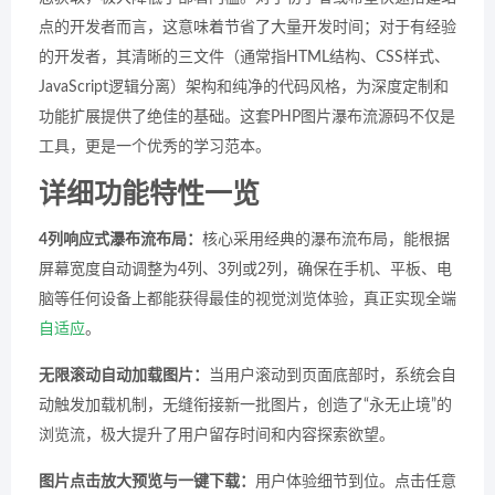
点的开发者而言，这意味着节省了大量开发时间；对于有经验
的开发者，其清晰的三文件（通常指HTML结构、CSS样式、
JavaScript逻辑分离）架构和纯净的代码风格，为深度定制和
功能扩展提供了绝佳的基础。这套PHP图片瀑布流源码不仅是
工具，更是一个优秀的学习范本。
详细功能特性一览
4列响应式瀑布流布局：
核心采用经典的瀑布流布局，能根据
屏幕宽度自动调整为4列、3列或2列，确保在手机、平板、电
脑等任何设备上都能获得最佳的视觉浏览体验，真正实现全端
自适应
。
无限滚动自动加载图片：
当用户滚动到页面底部时，系统会自
动触发加载机制，无缝衔接新一批图片，创造了“永无止境”的
浏览流，极大提升了用户留存时间和内容探索欲望。
图片点击放大预览与一键下载：
用户体验细节到位。点击任意