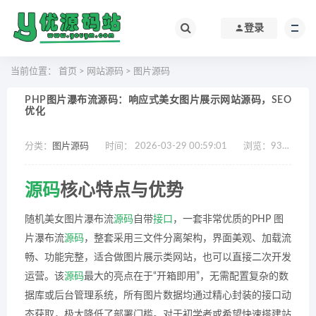
登录
当前位置：
首页
>
网站源码
>
图片源码
PHP图片瀑布流源码：响应式美女图片展示网站源码，SEO
优化
分类：
图片源码
时间： 2026-03-29 00:59:01
浏览：
931
作
源码
核心特点与优势
随机美女图片瀑布流
源码
自带
接口
，一套非常优质的PHP 图
片瀑布流
源码
，整套采用三文件分离架构，界面美观、加载流
畅、功能完整，适合做图片展示类网站，也可以直接二次开发
运营。该
源码
最大的亮点在于“开箱即用”，无需配置复杂的数
据库或后台管理系统，所有图片数据均通过精心封装的接口动
态获取，极大降低了部署门槛。对于初学者或希望快速搭建站